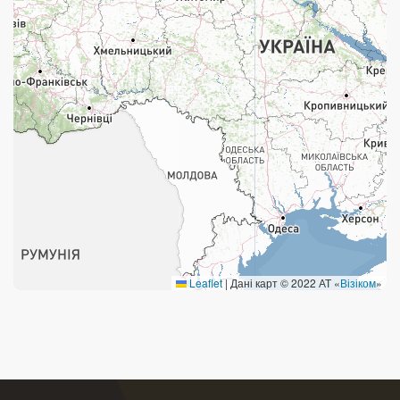
Поштові послуги:
Укрпошта Експрес/тариф «Пріоритетний»
Укрпошта Стандарт/тариф «Базовий»
Доставка за межі України
Прийом вантажів
Фінансові послуги:
Термінові перекази
Leaflet
|
Дані карт © 2022 АТ «
Візіком
»
Перекази
Комунальні та інші платежі