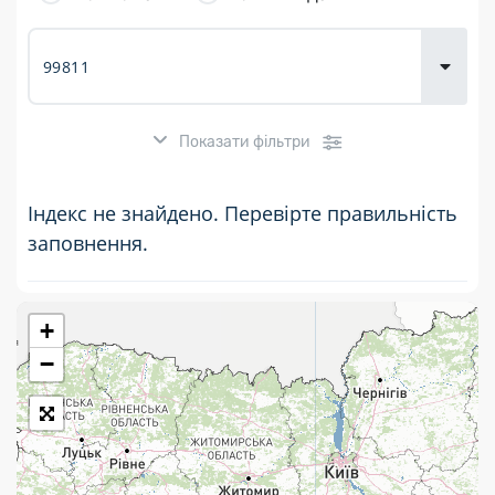
товарів для
городу
Показати фільтри
Індекс не знайдено. Перевірте правильність
заповнення.
+
Розклад роботи:
−
7 днів на тиждень
Працюють після 19:00
Працюють у вихідні