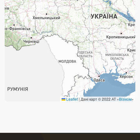
Поштові послуги:
Укрпошта Експрес/тариф «Пріоритетний»
Укрпошта Стандарт/тариф «Базовий»
Доставка за межі України
Прийом вантажів
Фінансові послуги:
Термінові перекази
Leaflet
|
Дані карт © 2022 АТ «
Візіком
»
Перекази
Комунальні та інші платежі