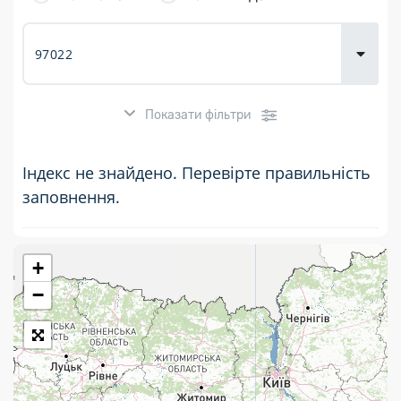
товарів для
городу
Показати фільтри
Індекс не знайдено. Перевірте правильність
заповнення.
+
Розклад роботи:
−
7 днів на тиждень
Працюють після 19:00
Працюють у вихідні