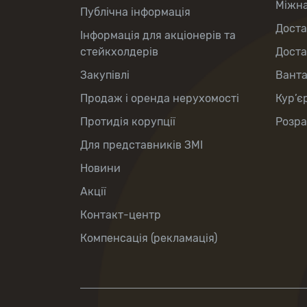
Міжна
Публічна інформація
Доста
Інформація для акціонерів та
стейкхолдерів
Доста
Закупівлі
Вант
Продаж і оренда нерухомості
Кур’є
Протидія корупції
Розра
Для представників ЗМІ
Новини
Акції
Контакт-центр
Компенсація (рекламація)