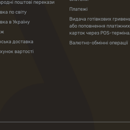
родні поштові перекази
Платежі
вка по світу
Видача готівкових гривень
вка в Україну
або поповнення платіжних
аж
карток через POS-терміна
рська доставка
Валютно-обмінні операції
хунок вартості