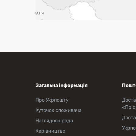
Загальна інформація
Пошто
Про Укрпошту
Доста
«Прі
Куточок споживача
Доста
Наглядова рада
Укрпо
Керівництво