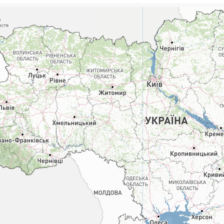
Поштові послуги:
Фіна
Укрпошта Експрес/тариф
Т
«Пріоритетний»
П
Укрпошта Стандарт/тариф «Базовий»
К
Доставка за межі України
Прийом вантажів