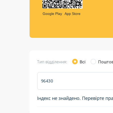
Компен
Листи та листівки
Google Play
App Store
Кур’єрська доставка
Паковання
Доставка з інтернет-магазинів
Доставка товарів для городу
Тип відділення:
Всі
Поштов
Індекс не знайдено. Перевірте пр