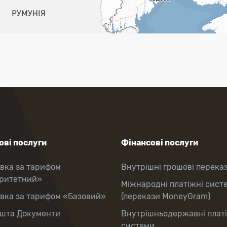
ві послуги
Фінансові послуги
вка за тарифом
Внутрішні грошові перека
оритетний»
Міжнародні платіжні сист
вка за тарифом «Базовий»
(перекази MoneyGram)
шта Документи
Внутрішньодержавні плат
системи