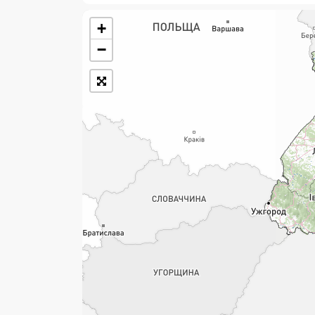
+
Розклад роботи:
−
7 днів на тиждень
Працюють після 19:00
Працюють у вихідні