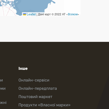
Leaflet
|
Дані карт © 2022 АТ «
Візіком
»
Інше
зи
Онлайн-сервіси
еми
Онлайн-передплата
Поштовий маркет
іжні
Продукти «Власної марки»