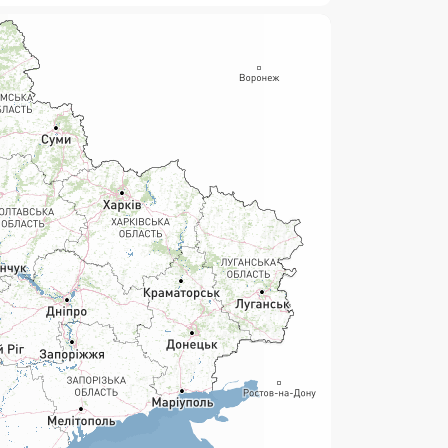
нсові послуги:
ермінові перекази
ерекази
омунальні та інші платежі