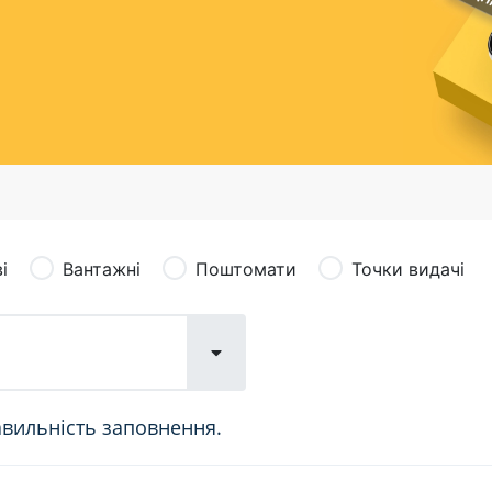
сація (рекламація)
Валютно-обмінні операції
і
Вантажні
Поштомати
Точки видачі
авильність заповнення.