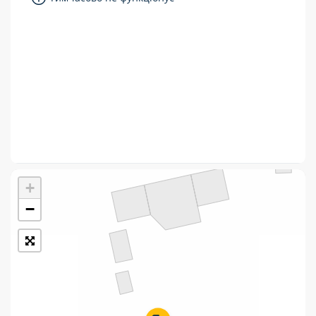
Укрпошта Стандарт/тариф «Базовий»
Доставка за межі України
Прийом вантажів
Фінансові послуги:
Термінові перекази
Перекази
+
Комунальні та інші платежі
−