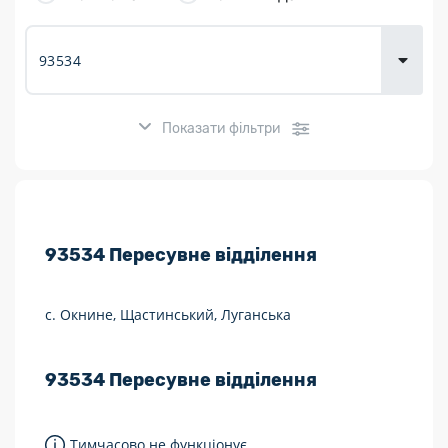
товарів для
городу
Показати фільтри
Розклад роботи:
93534
Пересувне відділення
7 днів на тиждень
Працюють після 19:00
с. Окнине, Щастинський, Луганська
Працюють у вихідні
93534
Пересувне відділення
Поштові послуги:
Укрпошта Експрес/тариф «Пріоритетний»
Тимчасово не функціонує