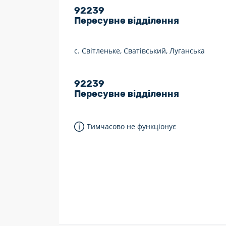
92239
7 днів на тиждень
Пересувне відділення
Працюють після 19:00
с. Світленьке, Сватівський, Луганська
Працюють у вихідні
92239
Пересувне відділення
Тимчасово не функціонує