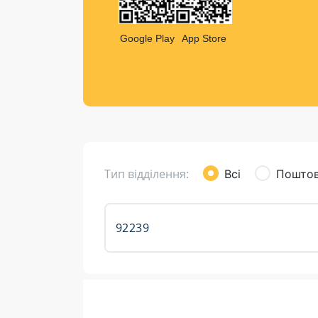
Компен
Листи та листівки
Google Play
App Store
Кур’єрська доставка
Паковання
Доставка з інтернет-магазинів
Доставка товарів для городу
Тип відділення:
Всі
Поштов
Розклад роботи: