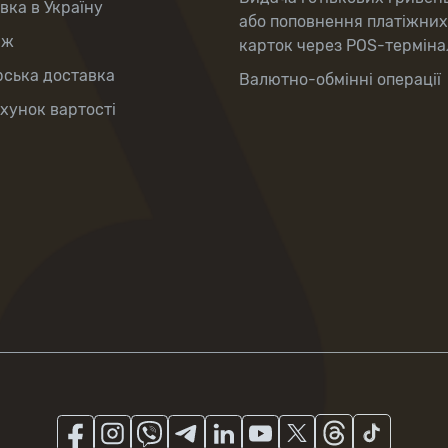
вка в Україну
або поповнення платіжних
аж
карток через POS-терміна
рська доставка
Валютно-обмінні операції
хунок вартості