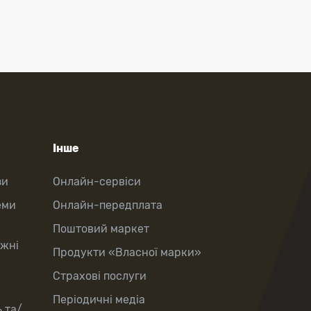
Інше
зи
Онлайн-сервіси
еми
Онлайн-передплата
Поштовий маркет
іжні
Продукти «Власної марки»
Страхові послуги
Періодичні медіа
 та/