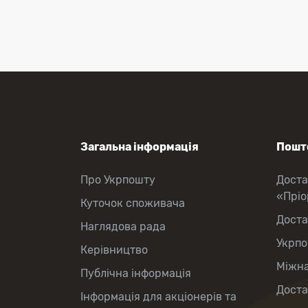
Загальна інформація
Пошто
Про Укрпошту
Доста
«Прі
Куточок споживача
Доста
Наглядова рада
Укрпо
Керівництво
Міжна
Публічна інформація
Доста
Інформація для акціонерів та