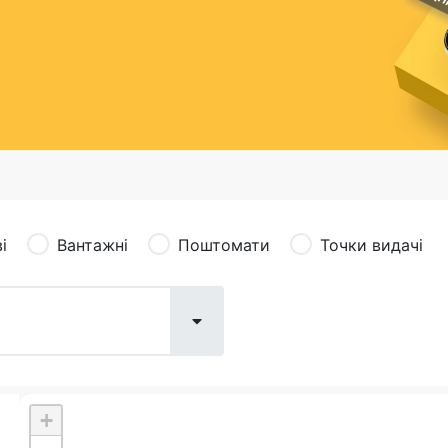
сація (рекламація)
Валютно-обмінні операції
і
Вантажні
Поштомати
Точки видачі
+
Поштові послуги:
Фіна