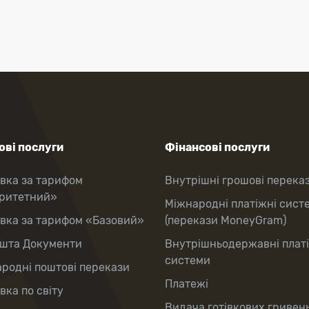
ві послуги
Фінансові послуги
вка за тарифом
Внутрішні грошові перека
оритетний»
Міжнародні платіжні сист
вка за тарифом «Базовий»
(перекази MoneyGram)
шта Документи
Внутрішньодержавні плат
системи
родні поштові перекази
Платежі
вка по світу
Видача готівкових гривень