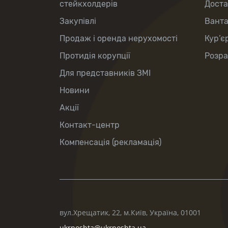
стейкхолдерів
Доста
Закупівлі
Вант
Продаж і оренда нерухомості
Кур’є
Протидія корупції
Розра
Для представників ЗМІ
Новини
Акції
Контакт-центр
Компенсація (рекламація)
вул.Хрещатик, 22, м.Київ, Україна, 01001
ukrposhta@ukrposhta.ua