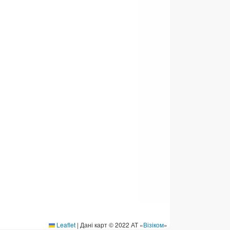
ермінові перекази
ерекази
омунальні та інші платежі
Leaflet
|
Дані карт © 2022 АТ «
Візіком
»