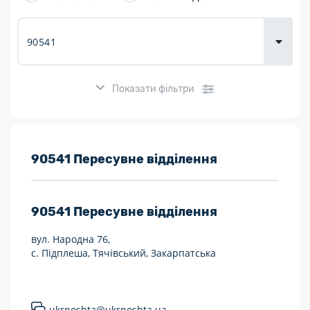
товарів для
городу
Показати фільтри
Розклад роботи:
90541 Пересувне відділення
7 днів на тиждень
90541
Пересувне відділення
Працюють після 19:00
вул. Народна 76,
Працюють у вихідні
с. Підплеша, Тячівський, Закарпатська
Поштові послуги:
Укрпошта Експрес/тариф «Пріоритетний»
ukrposhta@ukrposhta.ua