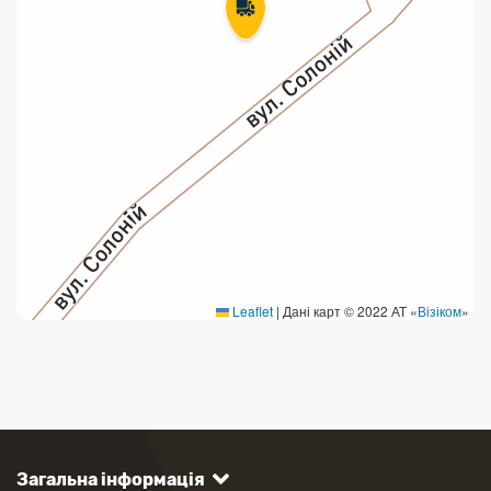
Leaflet
|
Дані карт © 2022 АТ «
Візіком
»
Загальна інформація