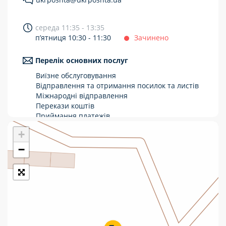
Укрпошта Стандарт/тариф «Базовий»
середа 11:35 - 13:35
Доставка за межі України
п’ятниця 10:30 - 11:30
Зачинено
Прийом вантажів
Перелік основних послуг
Фінансові послуги:
Виїзне обслуговування
Відправлення та отримання посилок та листів
Міжнародні відправлення
Термінові перекази
Перекази коштів
Перекази
Приймання платежів
Поповнення мобільного рахунку
+
Комунальні та інші платежі
Оформлення передплати на газети та
журнали
−
Зняття готівки з картки
Виплата пенсій та соціальних допомог
Продаж товарів