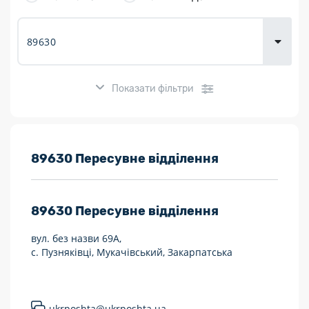
товарів для
городу
Показати фільтри
Розклад роботи:
89630 Пересувне відділення
7 днів на тиждень
89630
Пересувне відділення
Працюють після 19:00
вул. без назви 69А,
Працюють у вихідні
с. Пузняківці, Мукачівський, Закарпатська
Поштові послуги:
Укрпошта Експрес/тариф «Пріоритетний»
ukrposhta@ukrposhta.ua