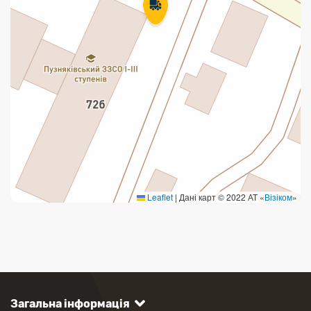
Leaflet
|
Дані карт © 2022 АТ «
Візіком
»
Загальна інформація