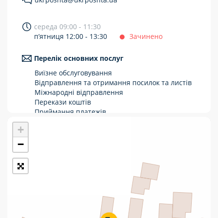
Укрпошта Стандарт/тариф «Базовий»
середа 09:00 - 11:30
Доставка за межі України
п’ятниця 12:00 - 13:30
Зачинено
Прийом вантажів
Перелік основних послуг
Фінансові послуги:
Виїзне обслуговування
Відправлення та отримання посилок та листів
Міжнародні відправлення
Термінові перекази
Перекази коштів
Перекази
Приймання платежів
Поповнення мобільного рахунку
+
Комунальні та інші платежі
Оформлення передплати на газети та
журнали
−
Зняття готівки з картки
Виплата пенсій та соціальних допомог
Продаж товарів