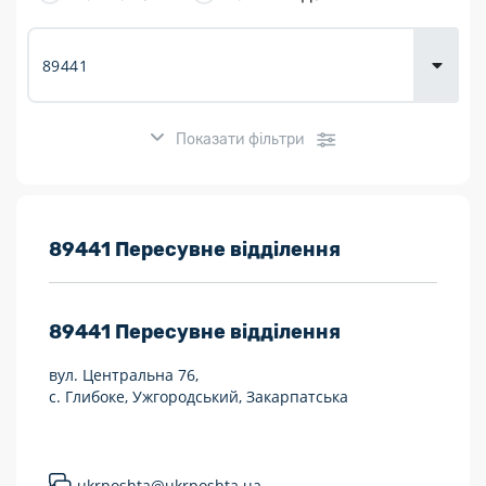
товарів для
городу
Показати фільтри
Розклад роботи:
89441 Пересувне відділення
7 днів на тиждень
89441
Пересувне відділення
Працюють після 19:00
вул. Центральна 76,
Працюють у вихідні
с. Глибоке, Ужгородський, Закарпатська
Поштові послуги:
Укрпошта Експрес/тариф «Пріоритетний»
ukrposhta@ukrposhta.ua