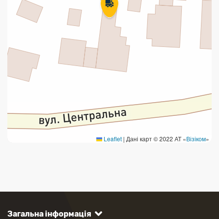
Leaflet
|
Дані карт © 2022 АТ «
Візіком
»
Загальна інформація