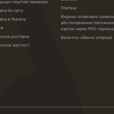
родні поштові перекази
Платежі
вка по світу
Видача готівкових гривень
вка в Україну
або поповнення платіжних
аж
карток через POS-терміна
рська доставка
Валютно-обмінні операції
хунок вартості