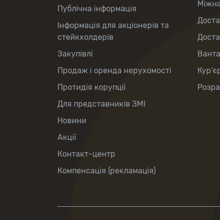
Міжна
Публічна інформація
Доста
Інформація для акціонерів та
стейкхолдерів
Доста
Закупівлі
Вант
Продаж і оренда нерухомості
Кур’є
Протидія корупції
Розра
Для представників ЗМІ
Новини
Акції
Контакт-центр
Компенсація (рекламація)