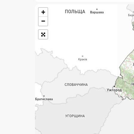
+
Розклад роботи:
−
7 днів на тиждень
Працюють після 19:00
Працюють у вихідні