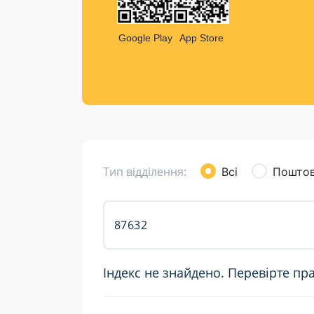
Компен
Листи та листівки
Google Play
App Store
Кур’єрська доставка
Паковання
Доставка з інтернет-магазинів
Доставка товарів для городу
Тип відділення:
Всі
Поштов
Індекс не знайдено. Перевірте пр