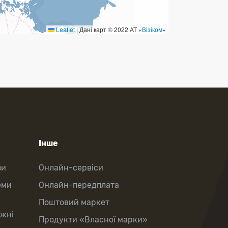
Leaflet
|
Дані карт © 2022 АТ «
Візіком
»
Інше
зи
Онлайн-сервіси
еми
Онлайн-передплата
Поштовий маркет
іжні
Продукти «Власної марки»