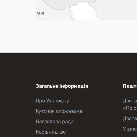
Загальна інформація
Пошто
Про Укрпошту
Доста
«Прі
Куточок споживача
Доста
Наглядова рада
Укрпо
Керівництво