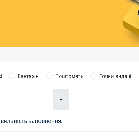
сація (рекламація)
Валютно-обмінні операції
і
Вантажні
Поштомати
Точки видачі
авильність заповнення.