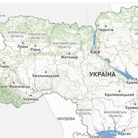
Поштові послуги:
Фіна
Укрпошта Експрес/тариф
Т
«Пріоритетний»
П
Укрпошта Стандарт/тариф «Базовий»
К
Доставка за межі України
Прийом вантажів