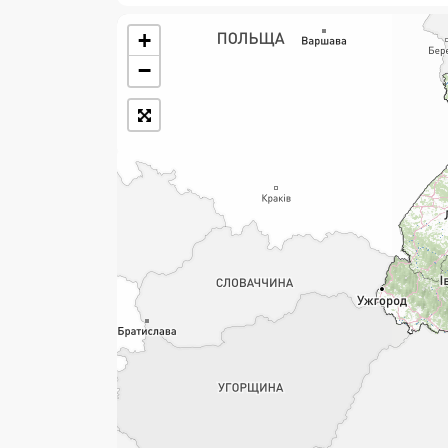
+
Розклад роботи:
−
7 днів на тиждень
Працюють після 19:00
Працюють у вихідні