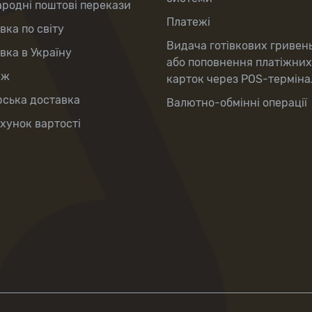
родні поштові перекази
Платежі
вка по світу
Видача готівкових гривень
вка в Україну
або поповнення платіжних
аж
карток через POS-терміна
рська доставка
Валютно-обмінні операції
хунок вартості