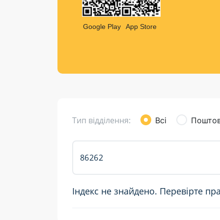
Компен
Листи та листівки
Google Play
App Store
Кур’єрська доставка
Паковання
Доставка з інтернет-магазинів
Доставка товарів для городу
Тип відділення:
Всі
Поштов
Індекс не знайдено. Перевірте пр