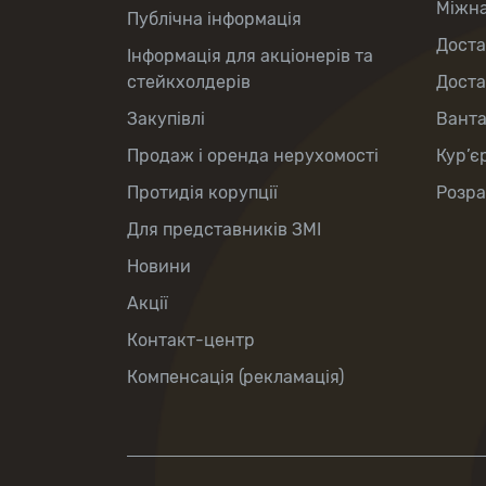
Міжна
Публічна інформація
Доста
Інформація для акціонерів та
стейкхолдерів
Доста
Закупівлі
Вант
Продаж і оренда нерухомості
Кур’є
Протидія корупції
Розра
Для представників ЗМІ
Новини
Акції
Контакт-центр
Компенсація (рекламація)