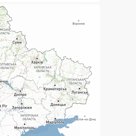
нсові послуги:
ермінові перекази
ерекази
омунальні та інші платежі