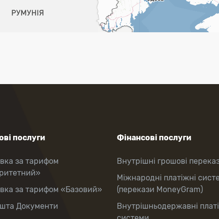
ві послуги
Фінансові послуги
вка за тарифом
Внутрішні грошові перека
оритетний»
Міжнародні платіжні сист
вка за тарифом «Базовий»
(перекази MoneyGram)
шта Документи
Внутрішньодержавні плат
системи