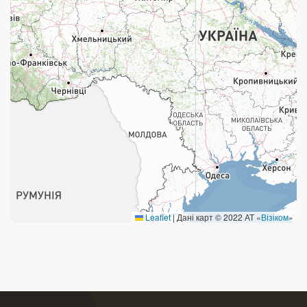
Поштові послуги:
Укрпошта Експрес/тариф «Пріоритетний»
Укрпошта Стандарт/тариф «Базовий»
Доставка за межі України
Прийом вантажів
Фінансові послуги:
Термінові перекази
Leaflet
|
Дані карт © 2022 АТ «
Візіком
»
Перекази
Комунальні та інші платежі