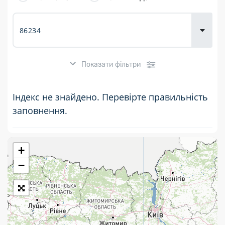
товарів для
городу
Показати фільтри
Індекс не знайдено. Перевірте правильність
заповнення.
+
Розклад роботи:
−
7 днів на тиждень
Працюють після 19:00
Працюють у вихідні