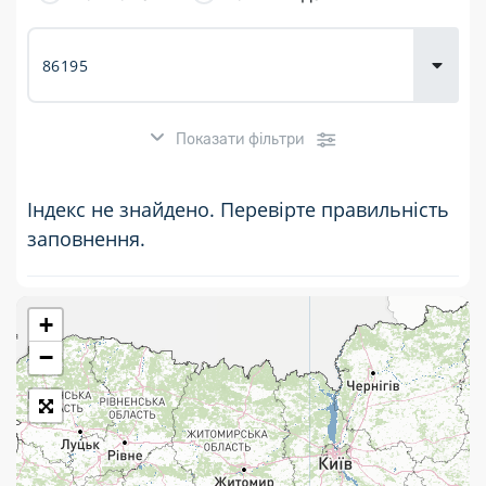
товарів для
городу
Показати фільтри
Індекс не знайдено. Перевірте правильність
заповнення.
+
Розклад роботи:
−
7 днів на тиждень
Працюють після 19:00
Працюють у вихідні