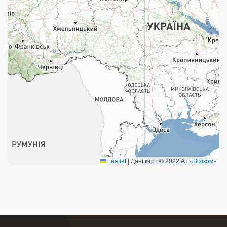
Поштові послуги:
Укрпошта Експрес/тариф «Пріоритетний»
Укрпошта Стандарт/тариф «Базовий»
Доставка за межі України
Прийом вантажів
Фінансові послуги:
Термінові перекази
Leaflet
|
Дані карт © 2022 АТ «
Візіком
»
Перекази
Комунальні та інші платежі