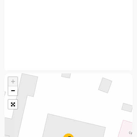
Укрпошта Стандарт/тариф «Базовий»
Доставка за межі України
Прийом вантажів
Фінансові послуги:
Термінові перекази
Перекази
+
Комунальні та інші платежі
−