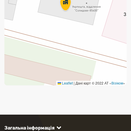
Leaflet
|
Дані карт © 2022 АТ «
Візіком
»
Загальна інформація