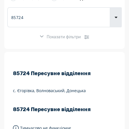
товарів для
городу
Показати фільтри
Розклад роботи:
85724
Пересувне відділення
7 днів на тиждень
Працюють після 19:00
с. Єгорівка, Волноваський, Донецька
Працюють у вихідні
85724
Пересувне відділення
Поштові послуги:
Укрпошта Експрес/тариф «Пріоритетний»
Тимчасово не функціонує