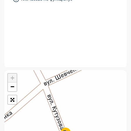
Укрпошта Стандарт/тариф «Базовий»
Доставка за межі України
Прийом вантажів
Фінансові послуги:
Термінові перекази
Перекази
+
Комунальні та інші платежі
−