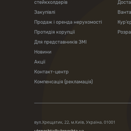
стейкхолдерів
Доста
Закупівлі
Вант
Продаж і оренда нерухомості
Кур’є
Протидія корупції
Розра
Для представників ЗМІ
Новини
Акції
Контакт-центр
Компенсація (рекламація)
вул.Хрещатик, 22, м.Київ, Україна, 01001
ukrposhta@ukrposhta.ua