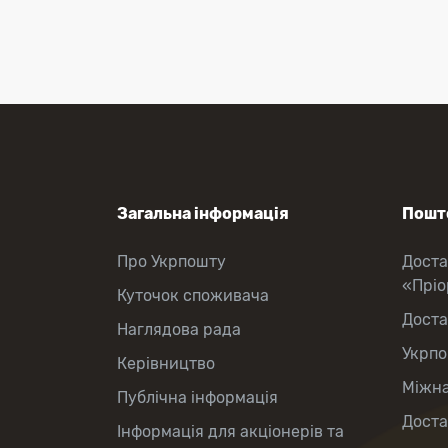
Загальна інформація
Пошто
Про Укрпошту
Доста
«Прі
Куточок споживача
Доста
Наглядова рада
Укрпо
Керівництво
Міжна
Публічна інформація
Доста
Інформація для акціонерів та