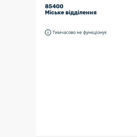
85400
7 днів на тиждень
Міське відділення
Працюють після 19:00
Працюють у вихідні
Тимчасово не функціонує