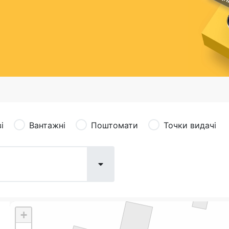
сація (рекламація)
Валютно-обмінні операції
і
Вантажні
Поштомати
Точки видачі
+
Поштові послуги:
Фіна