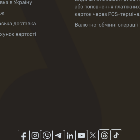
вка в Україну
або поповнення платіжних
аж
карток через POS-терміна
рська доставка
Валютно-обмінні операції
хунок вартості