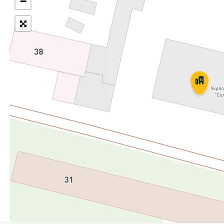
−
Укрпошта Експрес/тариф
Т
«Пріоритетний»
П
Укрпошта Стандарт/тариф «Базовий»
К
Доставка за межі України
Прийом вантажів