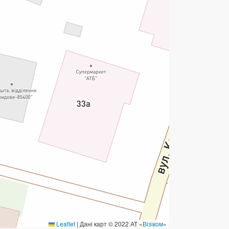
ермінові перекази
ерекази
омунальні та інші платежі
Leaflet
|
Дані карт © 2022 АТ «
Візіком
»