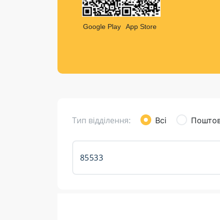
Компен
Листи та листівки
Google Play
App Store
Кур’єрська доставка
Паковання
Доставка з інтернет-магазинів
Доставка товарів для городу
Тип відділення:
Всі
Поштов
Розклад роботи: