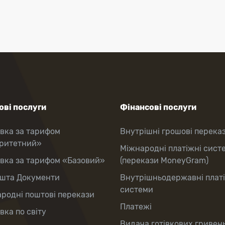
ві послуги
Фінансові послуги
вка за тарифом
Внутрішні грошові перека
оритетний»
Міжнародні платіжні сист
вка за тарифом «Базовий»
(перекази MoneyGram)
шта Документи
Внутрішньодержавні плат
системи
родні поштові перекази
Платежі
вка по світу
Видача готівкових гривень