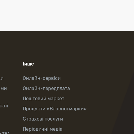
Інше
зи
Онлайн-сервіси
еми
Онлайн-передплата
Поштовий маркет
іжні
Продукти «Власної марки»
Страхові послуги
Періодичні медіа
 та/