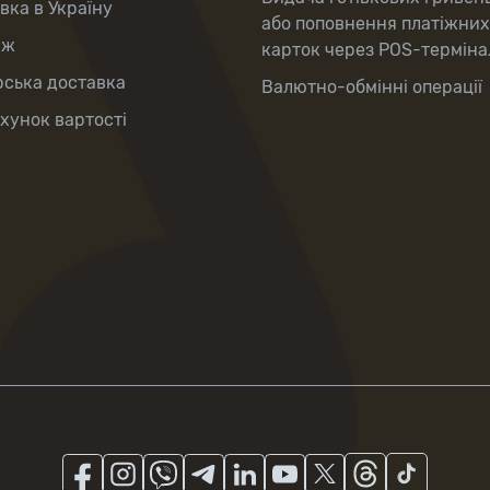
вка в Україну
або поповнення платіжних
аж
карток через POS-терміна
рська доставка
Валютно-обмінні операції
хунок вартості