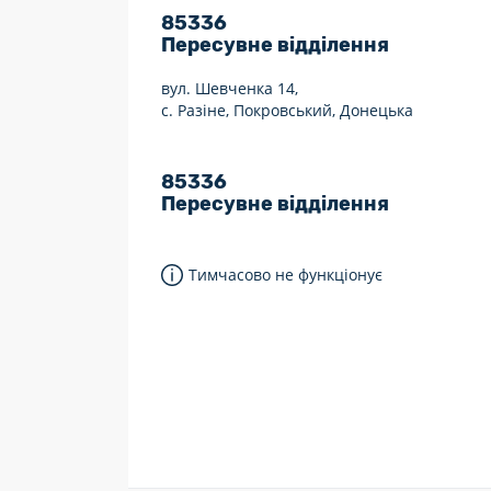
85336
7 днів на тиждень
Пересувне відділення
Працюють після 19:00
вул. Шевченка 14,
с. Разіне, Покровський, Донецька
Працюють у вихідні
85336
Пересувне відділення
Тимчасово не функціонує