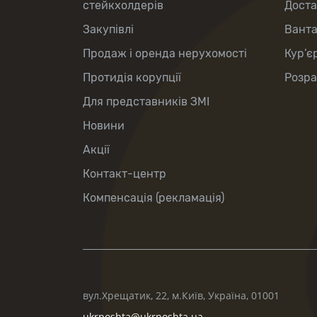
стейкхолдерів
Доста
Закупівлі
Вант
Продаж і оренда нерухомості
Кур’є
Протидія корупції
Розра
Для представників ЗМІ
Новини
Акції
Контакт-центр
Компенсація (рекламація)
вул.Хрещатик, 22, м.Київ, Україна, 01001
ukrposhta@ukrposhta.ua