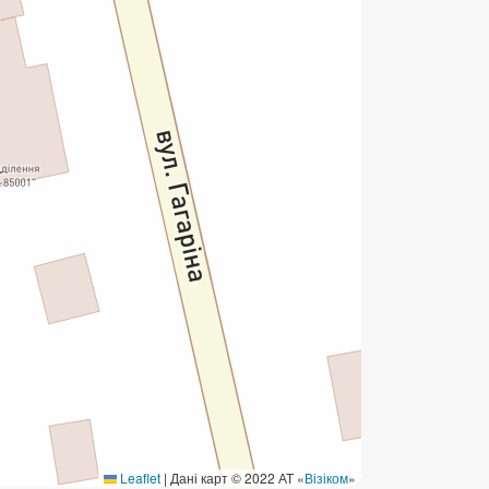
ермінові перекази
ерекази
омунальні та інші платежі
Leaflet
|
Дані карт © 2022 АТ «
Візіком
»