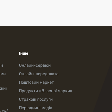
Інше
зи
Онлайн-сервіси
еми
Онлайн-передплата
Поштовий маркет
іжні
Продукти «Власної марки»
Страхові послуги
Періодичні медіа
 та/