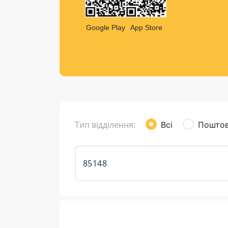
Компен
Листи та листівки
Google Play
App Store
Кур’єрська доставка
Паковання
Доставка з інтернет-магазинів
Доставка товарів для городу
Тип відділення:
Всі
Поштов
Розклад роботи: