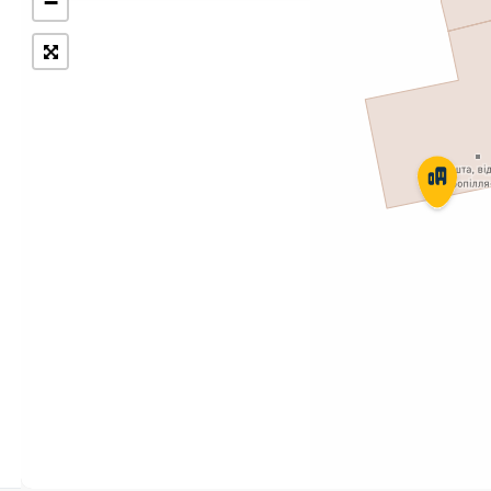
−
Укрпошта Експрес/тариф
Т
«Пріоритетний»
П
Укрпошта Стандарт/тариф «Базовий»
К
Доставка за межі України
Прийом вантажів