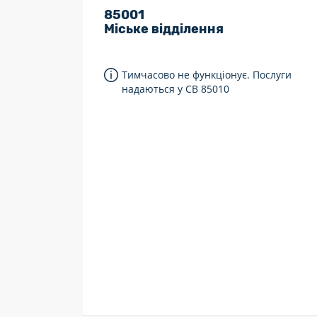
85001
7 днів на тиждень
Міське відділення
Працюють після 19:00
Працюють у вихідні
Тимчасово не функціонує. Послуги
надаються у СВ 85010