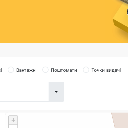
сація (рекламація)
Валютно-обмінні операції
і
Вантажні
Поштомати
Точки видачі
+
Поштові послуги:
Фіна