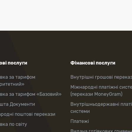
ві послуги
Фінансові послуги
вка за тарифом
Внутрішні грошові перека
оритетний»
Міжнародні платіжні сист
вка за тарифом «Базовий»
(перекази MoneyGram)
шта Документи
Внутрішньодержавні плат
системи
родні поштові перекази
Платежі
вка по світу
Видача готівкових гривень