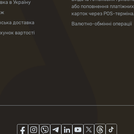
вка в Україну
або поповнення платіжних
аж
карток через POS-терміна
рська доставка
Валютно-обмінні операції
хунок вартості