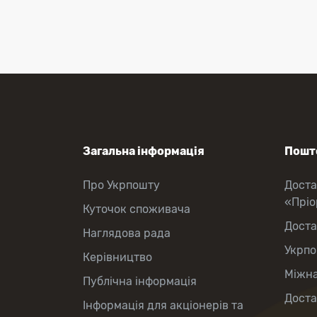
Загальна інформація
Пошто
Про Укрпошту
Доста
«Прі
Куточок споживача
Доста
Наглядова рада
Укрпо
Керівництво
Міжна
Публічна інформація
Доста
Інформація для акціонерів та