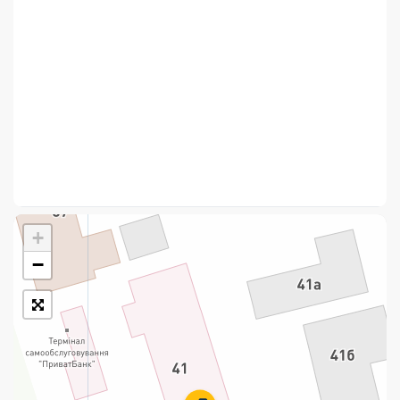
Укрпошта Стандарт/тариф «Базовий»
Доставка за межі України
Прийом вантажів
Фінансові послуги:
Термінові перекази
Перекази
+
Комунальні та інші платежі
−