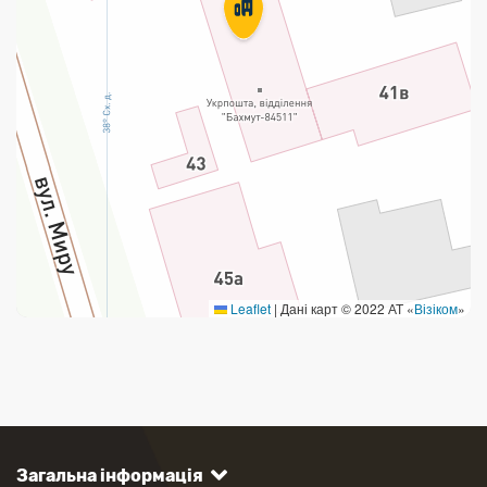
Leaflet
|
Дані карт © 2022 АТ «
Візіком
»
Загальна інформація