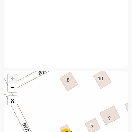
Укрпошта Стандарт/тариф «Базовий»
Доставка за межі України
Прийом вантажів
Фінансові послуги:
Термінові перекази
Перекази
+
Комунальні та інші платежі
−