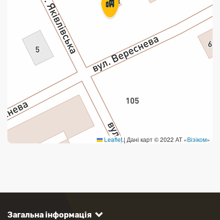
Leaflet
|
Дані карт © 2022 АТ «
Візіком
»
Загальна інформація