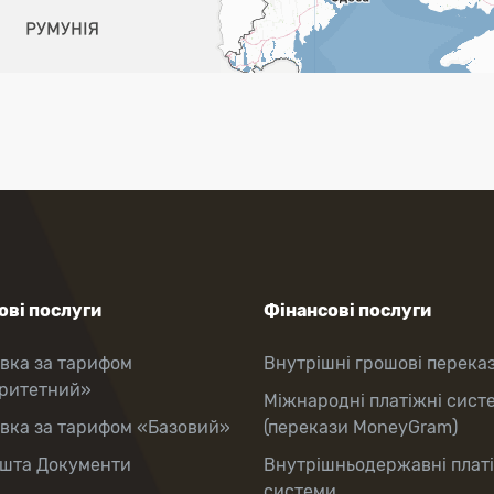
ві послуги
Фінансові послуги
вка за тарифом
Внутрішні грошові перека
оритетний»
Міжнародні платіжні сист
вка за тарифом «Базовий»
(перекази MoneyGram)
шта Документи
Внутрішньодержавні плат
системи