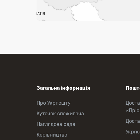
Загальна інформація
Пошто
Про Укрпошту
Доста
«Прі
Куточок споживача
Доста
Наглядова рада
Укрпо
Керівництво