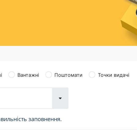
сація (рекламація)
Валютно-обмінні операції
і
Вантажні
Поштомати
Точки видачі
авильність заповнення.