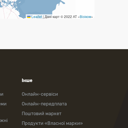
Leaflet
|
Дані карт © 2022 АТ «
Візіком
»
Інше
зи
Онлайн-сервіси
еми
Онлайн-передплата
Поштовий маркет
іжні
Продукти «Власної марки»