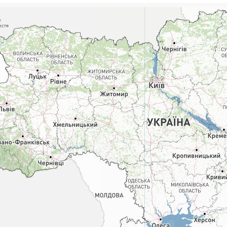
Поштові послуги:
Фіна
Укрпошта Експрес/тариф
Т
«Пріоритетний»
П
Укрпошта Стандарт/тариф «Базовий»
К
Доставка за межі України
Прийом вантажів