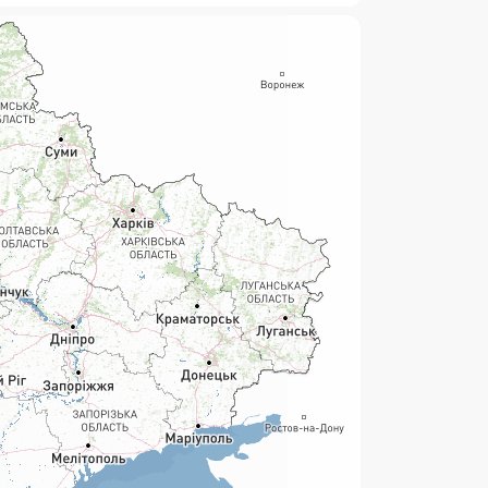
нсові послуги:
ермінові перекази
ерекази
омунальні та інші платежі