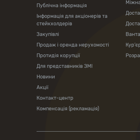
Міжна
Публічна інформація
Доста
Інформація для акціонерів та
стейкхолдерів
Доста
Закупівлі
Вант
Продаж і оренда нерухомості
Кур’є
Протидія корупції
Розра
Для представників ЗМІ
Новини
Акції
Контакт-центр
Компенсація (рекламація)