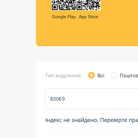
Компен
Листи та листівки
Google Play
App Store
Кур’єрська доставка
Паковання
Доставка з інтернет-магазинів
Доставка товарів для городу
Тип відділення:
Всі
Поштов
Індекс не знайдено. Перевірте пр