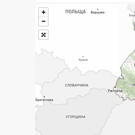
+
Розклад роботи:
−
7 днів на тиждень
Працюють після 19:00
Працюють у вихідні