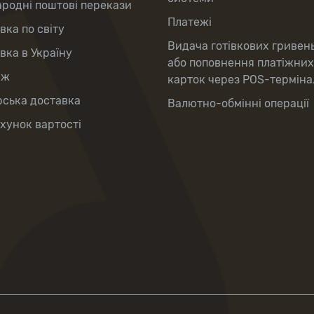
родні поштові перекази
Платежі
вка по світу
Видача готівкових гривень
вка в Україну
або поповнення платіжних
аж
карток через POS-терміна
рська доставка
Валютно-обмінні операції
хунок вартості