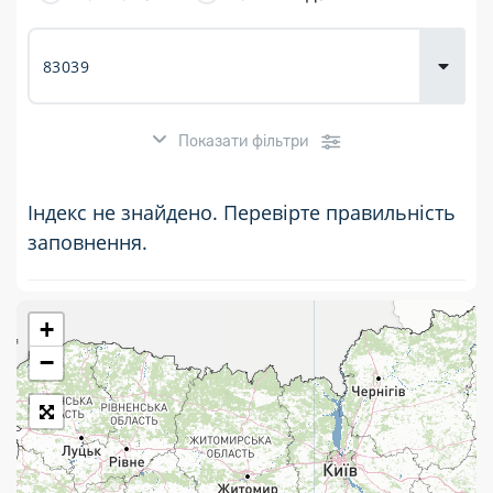
товарів для
городу
Показати фільтри
Індекс не знайдено. Перевірте правильність
заповнення.
+
Розклад роботи:
−
7 днів на тиждень
Працюють після 19:00
Працюють у вихідні