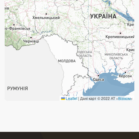
Поштові послуги:
Укрпошта Експрес/тариф «Пріоритетний»
Укрпошта Стандарт/тариф «Базовий»
Доставка за межі України
Прийом вантажів
Фінансові послуги:
Термінові перекази
Leaflet
|
Дані карт © 2022 АТ «
Візіком
»
Перекази
Комунальні та інші платежі