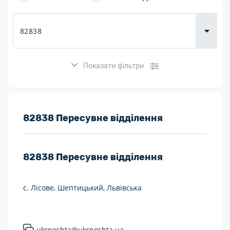
товарів для
городу
Показати фільтри
Розклад роботи:
82838 Пересувне відділення
7 днів на тиждень
82838
Пересувне відділення
Працюють після 19:00
Працюють у вихідні
с. Лісове, Шептицький, Львівська
Поштові послуги:
Укрпошта Експрес/тариф «Пріоритетний»
ukrposhta@ukrposhta.ua