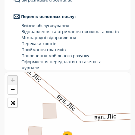
Укрпошта Стандарт/тариф «Базовий»
Перелік основних послуг
Доставка за межі України
Виїзне обслуговування
Прийом вантажів
Відправлення та отримання посилок та листів
Міжнародні відправлення
Фінансові послуги:
Перекази коштів
Приймання платежів
Поповнення мобільного рахунку
Термінові перекази
Оформлення передплати на газети та
журнали
Перекази
Зняття готівки з картки
+
Виплата пенсій та соціальних допомог
Комунальні та інші платежі
Продаж товарів
−