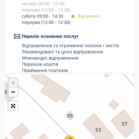
четвер 09:00 - 15:00
Укрпошта Стандарт/тариф «Базовий»
перерва (12:00 - 12:30)
субота 09:00 - 14:30
Відчинено
Доставка за межі України
перерва (12:00 - 12:30)
Прийом вантажів
Перелік основних послуг
Фінансові послуги:
Відправлення та отримання посилок і листів
Рекомендовані та цінні відправлення
Міжнародні відправлення
Термінові перекази
Перекази коштів
Приймання платежів
Перекази
Поповнення мобільного рахунку
+
Оформлення передплати на газети та
Комунальні та інші платежі
журнали
−
Послуги страхування
Операції з карткою: поповнення/зняття
готівки
Виплата пенсій та соціальних допомог
Продаж товарів
Продаж марок та паковання