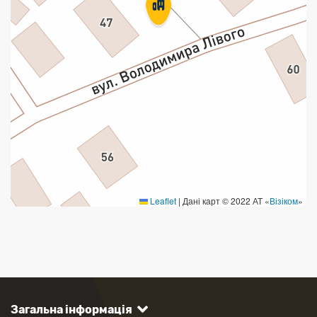
Leaflet
|
Дані карт © 2022 АТ «
Візіком
»
Загальна інформація