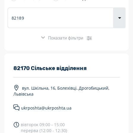
товарів для
городу
Показати фільтри
Розклад роботи:
82170 Сільське відділення
7 днів на тиждень
вул. Шкільна, 16, Болехівці, Дрогобицький,
Працюють після 19:00
Львівська
Працюють у вихідні
ukrposhta@ukrposhta.ua
Поштові послуги:
вівторок 09:00 - 15:00
Укрпошта Експрес/тариф «Пріоритетний»
перерва (12:00 - 12:30)