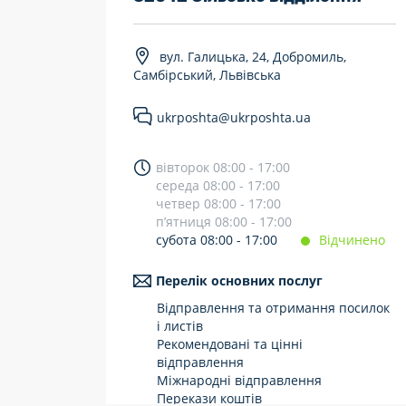
7 днів на тиждень
вул. Галицька, 24, Добромиль,
Працюють після 19:00
Самбірський, Львівська
Працюють у вихідні
ukrposhta@ukrposhta.ua
вівторок 08:00 - 17:00
середа 08:00 - 17:00
четвер 08:00 - 17:00
п’ятниця 08:00 - 17:00
субота 08:00 - 17:00
Відчинено
Перелік основних послуг
Відправлення та отримання посилок
і листів
Рекомендовані та цінні
відправлення
Міжнародні відправлення
Перекази коштів