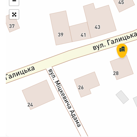
−
Укрпошта Експрес/тариф
Т
«Пріоритетний»
П
Укрпошта Стандарт/тариф «Базовий»
К
Доставка за межі України
Прийом вантажів