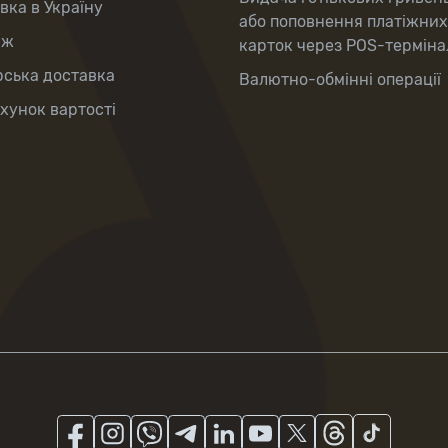
вка в Україну
або поповнення платіжних
аж
карток через POS-терміна
рська доставка
Валютно-обмінні операції
хунок вартості