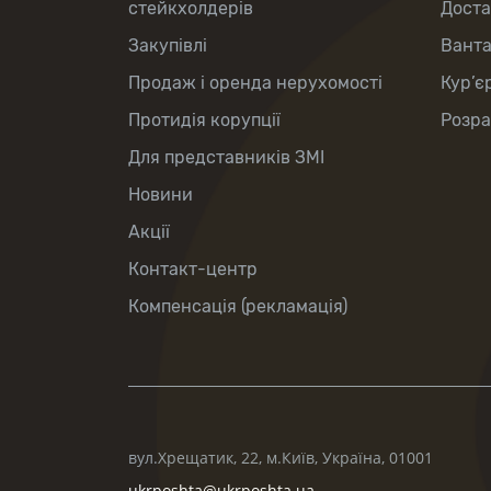
стейкхолдерів
Доста
Закупівлі
Вант
Продаж і оренда нерухомості
Кур’є
Протидія корупції
Розра
Для представників ЗМІ
Новини
Акції
Контакт-центр
Компенсація (рекламація)
вул.Хрещатик, 22, м.Київ, Україна, 01001
ukrposhta@ukrposhta.ua