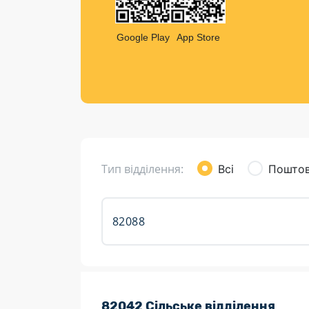
Компен
Листи та листівки
Google Play
App Store
Кур’єрська доставка
Паковання
Доставка з інтернет-магазинів
Доставка товарів для городу
Тип відділення:
Всі
Поштов
Розклад роботи:
82042 Сільське відділення