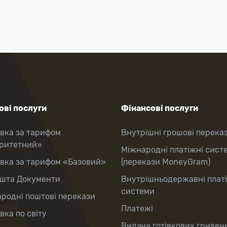
ві послуги
Фінансові послуги
вка за тарифом
Внутрішні грошові перека
оритетний»
Міжнародні платіжні сист
вка за тарифом «Базовий»
(перекази MoneyGram)
шта Документи
Внутрішньодержавні плат
системи
родні поштові перекази
Платежі
вка по світу
Видача готівкових гривень