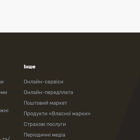
Інше
зи
Онлайн-сервіси
еми
Онлайн-передплата
Поштовий маркет
іжні
Продукти «Власної марки»
Страхові послуги
Періодичні медіа
 та/