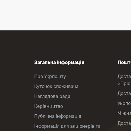
Приймання платежів
Поповнення мобільного рахунку
Оформлення передплати на газети
та журнали
Послуги страхування
Операції з карткою: поповнення/
зняття готівки
Виплата пенсій та соціальних
допомог
Продаж товарів
Продаж марок та паковання
Загальна інформація
Пошто
Про Укрпошту
Доста
«Прі
Куточок споживача
Доста
Наглядова рада
Укрпо
Керівництво
Міжна
Публічна інформація
Доста
Інформація для акціонерів та