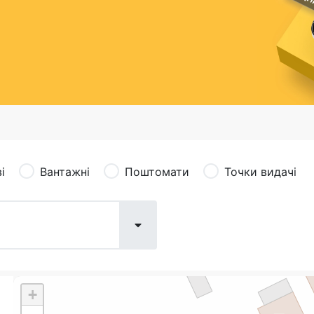
сація (рекламація)
Валютно-обмінні операції
і
Вантажні
Поштомати
Точки видачі
+
Поштові послуги:
Фіна