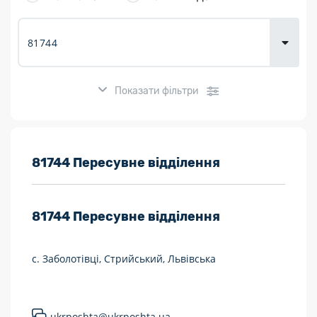
товарів для
городу
Показати фільтри
Розклад роботи:
81744 Пересувне відділення
7 днів на тиждень
81744
Пересувне відділення
Працюють після 19:00
Працюють у вихідні
с. Заболотівці, Стрийський, Львівська
Поштові послуги:
Укрпошта Експрес/тариф «Пріоритетний»
ukrposhta@ukrposhta.ua