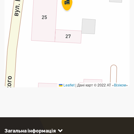
Leaflet
|
Дані карт © 2022 АТ «
Візіком
»
Загальна інформація