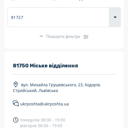
товарів для
городу
Показати фільтри
Розклад роботи:
81750 Міське відділення
7 днів на тиждень
вул. Михайла Грушевського, 23, Ходорів,
Працюють після 19:00
Стрийський, Львівська
Працюють у вихідні
ukrposhta@ukrposhta.ua
Поштові послуги:
понеділок 08:00 - 19:00
Укрпошта Експрес/тариф «Пріоритетний»
вівторок 08:00 - 19:00