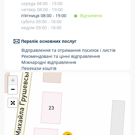
середа 08:00 - 19:00
Укрпошта Стандарт/тариф «Базовий»
четвер 08:00 - 19:00
п’ятниця 08:00 - 19:00
Відчинено
Доставка за межі України
субота 09:00 - 18:00
неділя 09:00 - 18:00
Прийом вантажів
Перелік основних послуг
Фінансові послуги:
Відправлення та отримання посилок і листів
Рекомендовані та цінні відправлення
Термінові перекази
Міжнародні відправлення
Перекази коштів
Перекази
Приймання платежів
+
Поповнення мобільного рахунку
Комунальні та інші платежі
Оформлення передплати на газети та
−
журнали
Послуги страхування
Операції з карткою: поповнення/зняття
готівки
Виплата пенсій та соціальних допомог
Продаж товарів
Продаж марок та паковання