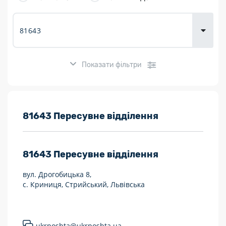
товарів для
городу
Показати фільтри
Розклад роботи:
81643 Пересувне відділення
7 днів на тиждень
81643
Пересувне відділення
Працюють після 19:00
вул. Дрогобицька 8,
Працюють у вихідні
с. Криниця, Стрийський, Львівська
Поштові послуги:
Укрпошта Експрес/тариф «Пріоритетний»
ukrposhta@ukrposhta.ua