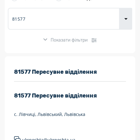
товарів для
городу
Показати фільтри
Розклад роботи:
81577 Пересувне відділення
7 днів на тиждень
81577
Пересувне відділення
Працюють після 19:00
Працюють у вихідні
с. Лівчиці, Львівський, Львівська
Поштові послуги:
Укрпошта Експрес/тариф «Пріоритетний»
ukrposhta@ukrposhta.ua