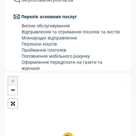
Укрпошта Стандарт/тариф «Базовий»
Перелік основних послуг
Доставка за межі України
Виїзне обслуговування
Прийом вантажів
Відправлення та отримання посилок та листів
Міжнародні відправлення
Фінансові послуги:
Перекази коштів
Приймання платежів
Поповнення мобільного рахунку
Термінові перекази
Оформлення передплати на газети та
журнали
Перекази
Зняття готівки з картки
+
Виплата пенсій та соціальних допомог
Комунальні та інші платежі
Продаж товарів
−