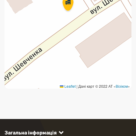
Продаж товарів
Продаж марок та паковання
Leaflet
|
Дані карт © 2022 АТ «
Візіком
»
Загальна інформація