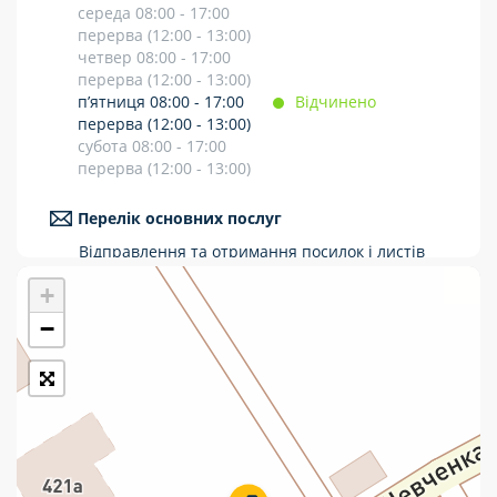
середа 08:00 - 17:00
Укрпошта Стандарт/тариф «Базовий»
перерва (12:00 - 13:00)
четвер 08:00 - 17:00
Доставка за межі України
перерва (12:00 - 13:00)
п’ятниця 08:00 - 17:00
Відчинено
Прийом вантажів
перерва (12:00 - 13:00)
субота 08:00 - 17:00
Фінансові послуги:
перерва (12:00 - 13:00)
Термінові перекази
Перелік основних послуг
Відправлення та отримання посилок і листів
Перекази
Рекомендовані та цінні відправлення
+
Міжнародні відправлення
Комунальні та інші платежі
Перекази коштів
−
Приймання платежів
Поповнення мобільного рахунку
Оформлення передплати на газети та
журнали
Послуги страхування
Операції з карткою: поповнення/зняття
готівки
Виплата пенсій та соціальних допомог