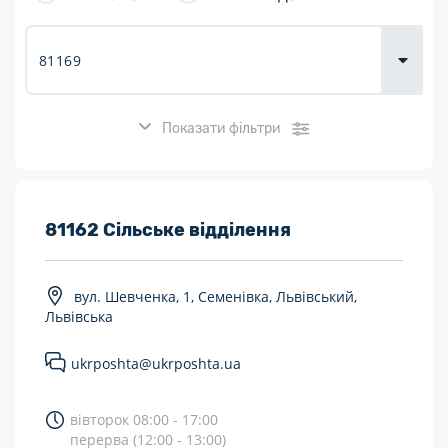
товарів для
городу
Показати фільтри
Розклад роботи:
81162 Сільське відділення
7 днів на тиждень
вул. Шевченка, 1, Семенівка, Львівський,
Працюють після 19:00
Львівська
Працюють у вихідні
ukrposhta@ukrposhta.ua
Поштові послуги:
вівторок 08:00 - 17:00
Укрпошта Експрес/тариф «Пріоритетний»
перерва (12:00 - 13:00)