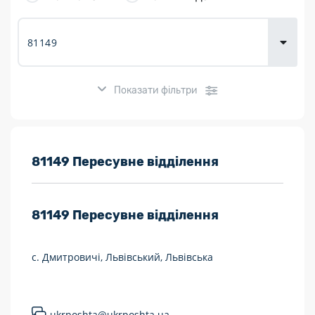
товарів для
городу
Показати фільтри
Розклад роботи:
81149 Пересувне відділення
7 днів на тиждень
81149
Пересувне відділення
Працюють після 19:00
Працюють у вихідні
с. Дмитровичі, Львівський, Львівська
Поштові послуги:
Укрпошта Експрес/тариф «Пріоритетний»
ukrposhta@ukrposhta.ua