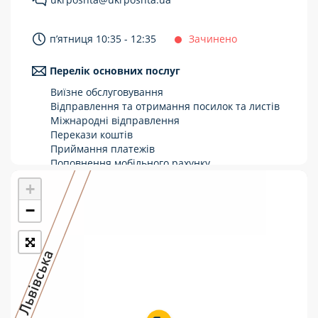
Укрпошта Стандарт/тариф «Базовий»
п’ятниця 10:35 - 12:35
Зачинено
Доставка за межі України
Перелік основних послуг
Прийом вантажів
Виїзне обслуговування
Фінансові послуги:
Відправлення та отримання посилок та листів
Міжнародні відправлення
Перекази коштів
Термінові перекази
Приймання платежів
Перекази
Поповнення мобільного рахунку
Оформлення передплати на газети та
+
Комунальні та інші платежі
журнали
Зняття готівки з картки
−
Виплата пенсій та соціальних допомог
Продаж товарів