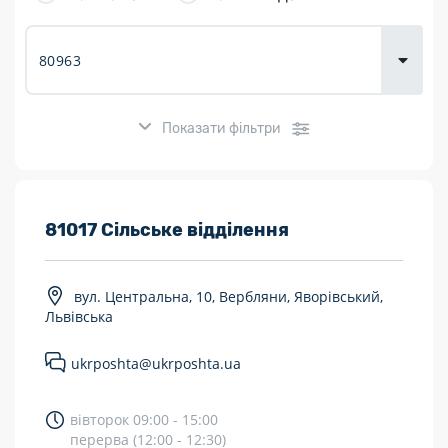
товарів для
городу
Показати фільтри
Розклад роботи:
81017 Сільське відділення
7 днів на тиждень
вул. Центральна, 10, Вербляни, Яворівський,
Працюють після 19:00
Львівська
Працюють у вихідні
ukrposhta@ukrposhta.ua
Поштові послуги:
вівторок 09:00 - 15:00
Укрпошта Експрес/тариф «Пріоритетний»
перерва (12:00 - 12:30)