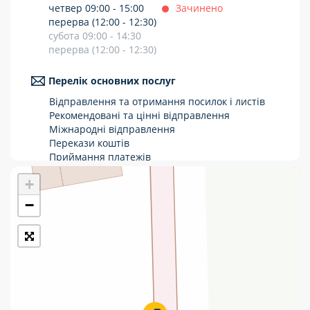
четвер 09:00 - 15:00
Зачинено
Укрпошта Стандарт/тариф «Базовий»
перерва (12:00 - 12:30)
субота 09:00 - 14:30
Доставка за межі України
перерва (12:00 - 12:30)
Прийом вантажів
Перелік основних послуг
Фінансові послуги:
Відправлення та отримання посилок і листів
Рекомендовані та цінні відправлення
Міжнародні відправлення
Термінові перекази
Перекази коштів
Приймання платежів
Перекази
Поповнення мобільного рахунку
+
Оформлення передплати на газети та
Комунальні та інші платежі
журнали
−
Послуги страхування
Операції з карткою: поповнення/зняття
готівки
Виплата пенсій та соціальних допомог
Продаж товарів
Продаж марок та паковання