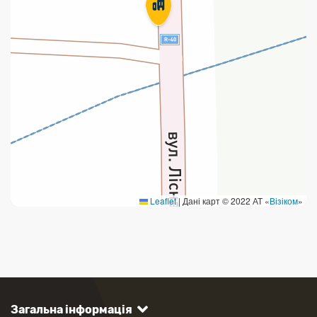
Leaflet
|
Дані карт © 2022 АТ «
Візіком
»
Загальна інформація