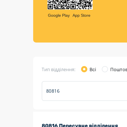
Компен
Листи та листівки
Google Play
App Store
Кур’єрська доставка
Паковання
Доставка з інтернет-магазинів
Доставка товарів для городу
Тип відділення:
Всі
Поштов
Розклад роботи:
80816 Пересувне відділення