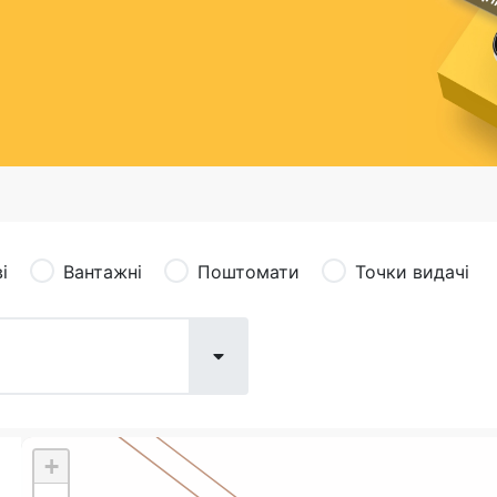
сація (рекламація)
Валютно-обмінні операції
і
Вантажні
Поштомати
Точки видачі
+
Поштові послуги:
Фіна