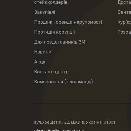
стейкхолдерів
Доста
Закупівлі
Вант
Продаж і оренда нерухомості
Кур’є
Протидія корупції
Розра
Для представників ЗМІ
Новини
Акції
Контакт-центр
Компенсація (рекламація)
вул.Хрещатик, 22, м.Київ, Україна, 01001
ukrposhta@ukrposhta.ua