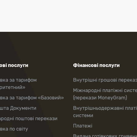
ві послуги
Фінансові послуги
вка за тарифом
Внутрішні грошові перека
оритетний»
Міжнародні платіжні сист
вка за тарифом «Базовий»
(перекази MoneyGram)
шта Документи
Внутрішньодержавні плат
системи
родні поштові перекази
Платежі
вка по світу
Видача готівкових гривень