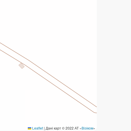
ермінові перекази
ерекази
омунальні та інші платежі
Leaflet
|
Дані карт © 2022 АТ «
Візіком
»