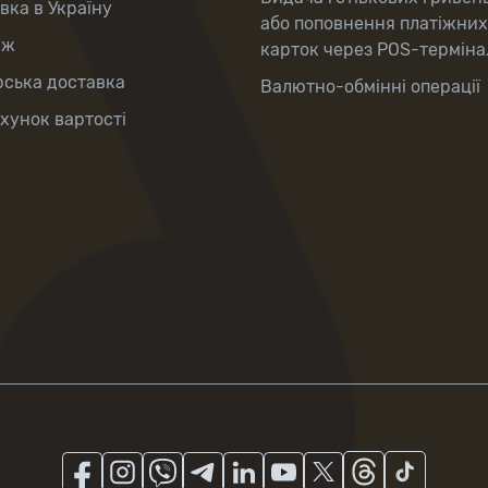
вка в Україну
або поповнення платіжних
аж
карток через POS-терміна
рська доставка
Валютно-обмінні операції
хунок вартості