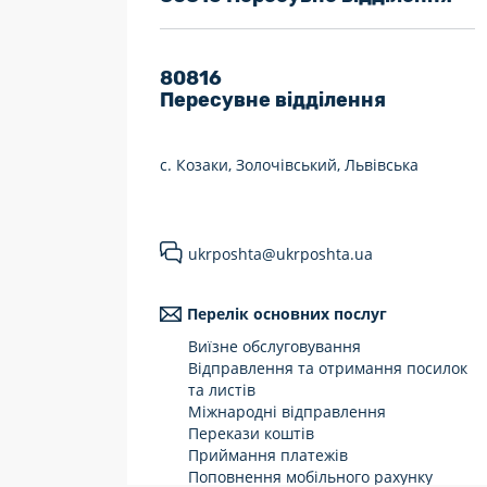
7 днів на тиждень
Працюють після 19:00
80816
Пересувне відділення
Працюють у вихідні
с. Козаки, Золочівський, Львівська
ukrposhta@ukrposhta.ua
Перелік основних послуг
Виїзне обслуговування
Відправлення та отримання посилок
та листів
Міжнародні відправлення
Перекази коштів
Приймання платежів
Поповнення мобільного рахунку