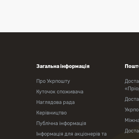
Оформлення передплати на газети
та журнали
Зняття готівки з картки
Виплата пенсій та соціальних
допомог
Продаж товарів
Загальна інформація
Пошто
Про Укрпошту
Доста
«Прі
Куточок споживача
Доста
Наглядова рада
Укрпо
Керівництво
Міжна
Публічна інформація
Доста
Інформація для акціонерів та