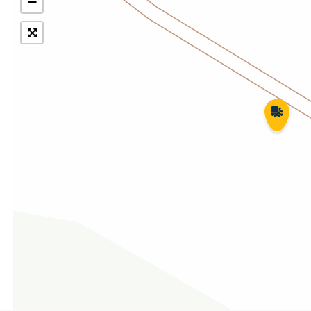
−
Укрпошта Експрес/тариф
Т
«Пріоритетний»
П
Укрпошта Стандарт/тариф «Базовий»
К
Доставка за межі України
Прийом вантажів