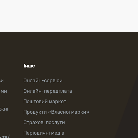
Інше
зи
Онлайн-сервіси
еми
Онлайн-передплата
Поштовий маркет
іжні
Продукти «Власної марки»
Страхові послуги
Періодичні медіа
 та/