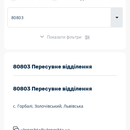
товарів для
городу
Показати фільтри
Розклад роботи:
80803 Пересувне відділення
7 днів на тиждень
80803
Пересувне відділення
Працюють після 19:00
Працюють у вихідні
с. Горбалі, Золочівський, Львівська
Поштові послуги:
Укрпошта Експрес/тариф «Пріоритетний»
ukrposhta@ukrposhta.ua