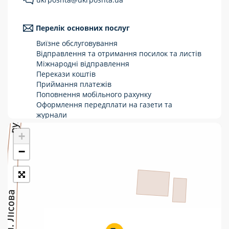
Укрпошта Стандарт/тариф «Базовий»
Перелік основних послуг
Доставка за межі України
Виїзне обслуговування
Прийом вантажів
Відправлення та отримання посилок та листів
Міжнародні відправлення
Фінансові послуги:
Перекази коштів
Приймання платежів
Поповнення мобільного рахунку
Термінові перекази
Оформлення передплати на газети та
журнали
Перекази
Зняття готівки з картки
+
Виплата пенсій та соціальних допомог
Комунальні та інші платежі
Продаж товарів
−