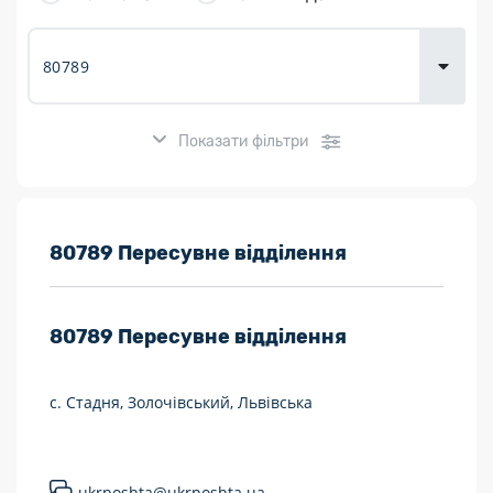
товарів для
городу
Показати фільтри
Розклад роботи:
80789 Пересувне відділення
7 днів на тиждень
80789
Пересувне відділення
Працюють після 19:00
Працюють у вихідні
с. Стадня, Золочівський, Львівська
Поштові послуги:
Укрпошта Експрес/тариф «Пріоритетний»
ukrposhta@ukrposhta.ua