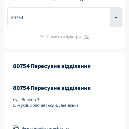
товарів для
городу
Показати фільтри
Розклад роботи:
80754 Пересувне відділення
7 днів на тиждень
80754
Пересувне відділення
Працюють після 19:00
вул. Зелена 3,
Працюють у вихідні
с. Жуків, Золочівський, Львівська
Поштові послуги:
Укрпошта Експрес/тариф «Пріоритетний»
ukrposhta@ukrposhta.ua