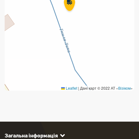
Leaflet
|
Дані карт © 2022 АТ «
Візіком
»
Загальна інформація