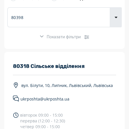
товарів для
городу
Показати фільтри
Розклад роботи:
80318 Сільське відділення
7 днів на тиждень
вул. Білути, 10, Липник, Львівський, Львівська
Працюють після 19:00
ukrposhta@ukrposhta.ua
Працюють у вихідні
Поштові послуги:
вівторок 09:00 - 15:00
перерва (12:00 - 12:30)
Укрпошта Експрес/тариф «Пріоритетний»
четвер 09:00 - 15:00