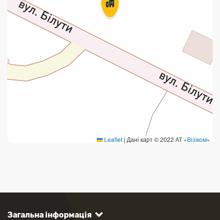
Leaflet
|
Дані карт © 2022 АТ «
Візіком
»
Загальна інформація