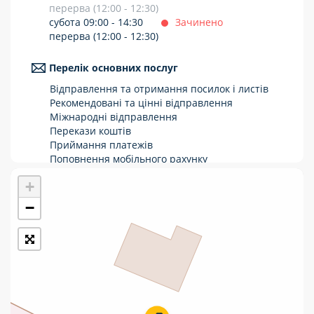
перерва (12:00 - 12:30)
Укрпошта Стандарт/тариф «Базовий»
субота 09:00 - 14:30
Зачинено
перерва (12:00 - 12:30)
Доставка за межі України
Перелік основних послуг
Прийом вантажів
Відправлення та отримання посилок і листів
Фінансові послуги:
Рекомендовані та цінні відправлення
Міжнародні відправлення
Перекази коштів
Термінові перекази
Приймання платежів
Поповнення мобільного рахунку
Перекази
Оформлення передплати на газети та
+
журнали
Комунальні та інші платежі
Послуги страхування
−
Операції з карткою: поповнення/зняття
готівки
Виплата пенсій та соціальних допомог
Продаж товарів
Продаж марок та паковання