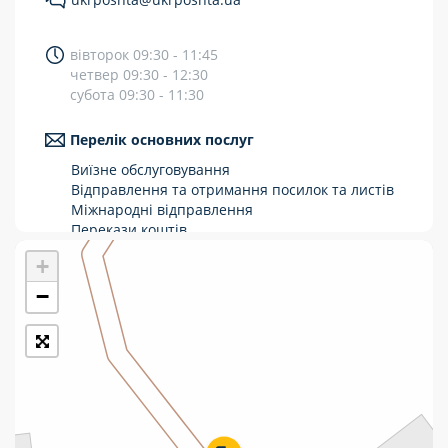
Укрпошта Стандарт/тариф «Базовий»
вівторок 09:30 - 11:45
Доставка за межі України
четвер 09:30 - 12:30
субота 09:30 - 11:30
Прийом вантажів
Перелік основних послуг
Фінансові послуги:
Виїзне обслуговування
Відправлення та отримання посилок та листів
Термінові перекази
Міжнародні відправлення
Перекази
Перекази коштів
Приймання платежів
+
Комунальні та інші платежі
Поповнення мобільного рахунку
Оформлення передплати на газети та
−
журнали
Зняття готівки з картки
Виплата пенсій та соціальних допомог
Продаж товарів