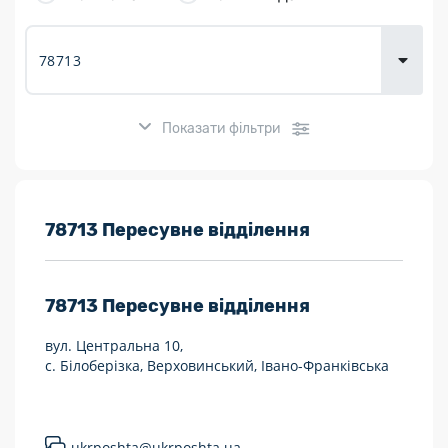
товарів для
городу
Показати фільтри
Розклад роботи:
78713 Пересувне відділення
7 днів на тиждень
78713
Пересувне відділення
Працюють після 19:00
вул. Центральна 10,
Працюють у вихідні
с. Білоберізка, Верховинський, Івано-Франківська
Поштові послуги:
Укрпошта Експрес/тариф «Пріоритетний»
ukrposhta@ukrposhta.ua