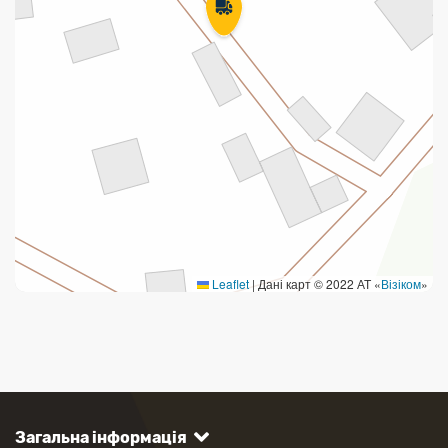
Leaflet
|
Дані карт © 2022 АТ «
Візіком
»
Загальна інформація