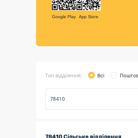
Компен
Листи та листівки
Google Play
App Store
Кур’єрська доставка
Паковання
Доставка з інтернет-магазинів
Доставка товарів для городу
Тип відділення:
Всі
Поштов
Розклад роботи:
78410 Сільське відділення