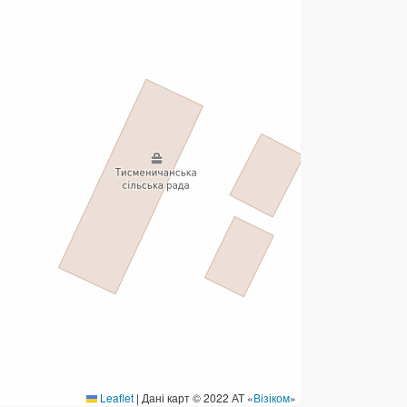
ермінові перекази
ерекази
омунальні та інші платежі
Leaflet
|
Дані карт © 2022 АТ «
Візіком
»