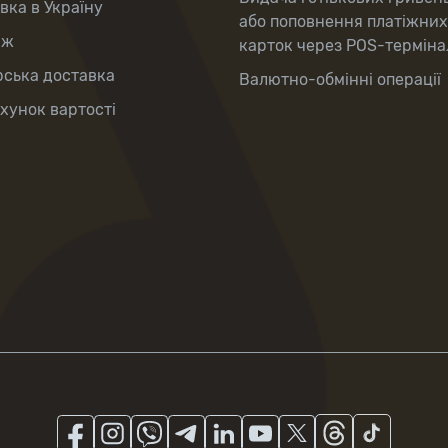
вка в Україну
або поповнення платіжних
аж
карток через POS-терміна
рська доставка
Валютно-обмінні операції
хунок вартості