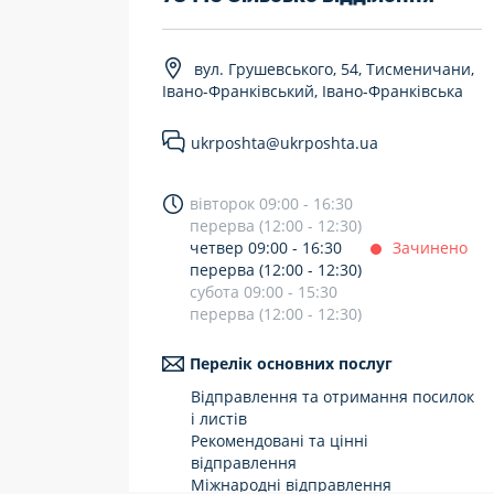
7 днів на тиждень
вул. Грушевського, 54, Тисменичани,
Працюють після 19:00
Івано-Франківський, Івано-Франківська
Працюють у вихідні
ukrposhta@ukrposhta.ua
вівторок 09:00 - 16:30
перерва (12:00 - 12:30)
четвер 09:00 - 16:30
Зачинено
перерва (12:00 - 12:30)
субота 09:00 - 15:30
перерва (12:00 - 12:30)
Перелік основних послуг
Відправлення та отримання посилок
і листів
Рекомендовані та цінні
відправлення
Міжнародні відправлення