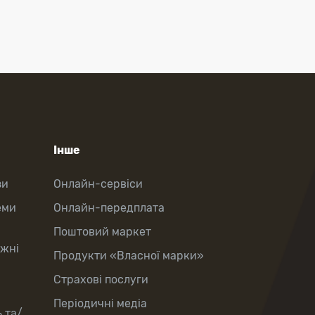
Інше
зи
Онлайн-сервіси
еми
Онлайн-передплата
Поштовий маркет
іжні
Продукти «Власної марки»
Страхові послуги
Періодичні медіа
 та/