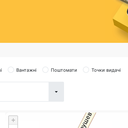
сація (рекламація)
Валютно-обмінні операції
і
Вантажні
Поштомати
Точки видачі
+
Поштові послуги:
Фіна