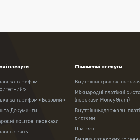
ві послуги
Фінансові послуги
вка за тарифом
Внутрішні грошові перека
оритетний»
Міжнародні платіжні сист
вка за тарифом «Базовий»
(перекази MoneyGram)
шта Документи
Внутрішньодержавні плат
системи
родні поштові перекази
Платежі
вка по світу
Видача готівкових гривень