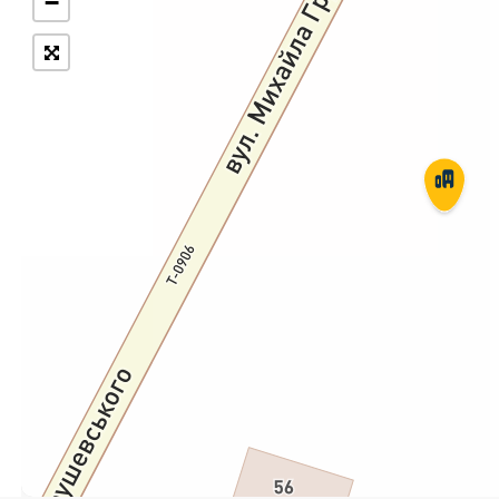
−
Укрпошта Експрес/тариф
Т
«Пріоритетний»
П
Укрпошта Стандарт/тариф «Базовий»
К
Доставка за межі України
Прийом вантажів