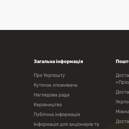
Перекази коштів
Приймання платежів
Поповнення мобільного рахунку
Оформлення передплати на газети
та журнали
Послуги страхування
Операції з карткою: поповнення/
зняття готівки
Виплата пенсій та соціальних
допомог
Продаж товарів
Загальна інформація
Пошто
Продаж марок та паковання
Про Укрпошту
Доста
«Прі
Куточок споживача
Доста
Наглядова рада
Укрпо
Керівництво
Міжна
Публічна інформація
Доста
Інформація для акціонерів та