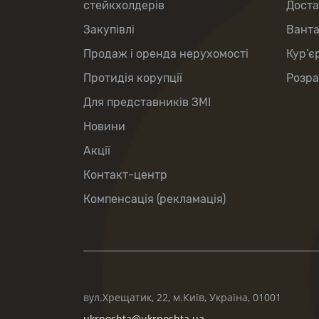
стейкхолдерів
Доста
Закупівлі
Вант
Продаж і оренда нерухомості
Кур’є
Протидія корупції
Розра
Для представників ЗМІ
Новини
Акції
Контакт-центр
Компенсація (рекламація)
вул.Хрещатик, 22, м.Київ, Україна, 01001
ukrposhta@ukrposhta.ua