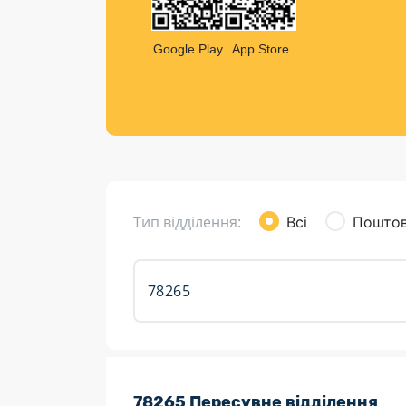
Компен
Листи та листівки
Google Play
App Store
Кур’єрська доставка
Паковання
Доставка з інтернет-магазинів
Доставка товарів для городу
Тип відділення:
Всі
Поштов
Розклад роботи:
78265 Пересувне відділення