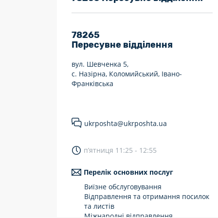
7 днів на тиждень
Працюють після 19:00
78265
Пересувне відділення
Працюють у вихідні
вул. Шевченка 5,
с. Назірна, Коломийський, Івано-
Франківська
ukrposhta@ukrposhta.ua
п’ятниця 11:25 - 12:55
Перелік основних послуг
Виїзне обслуговування
Відправлення та отримання посилок
та листів
Міжнародні відправлення