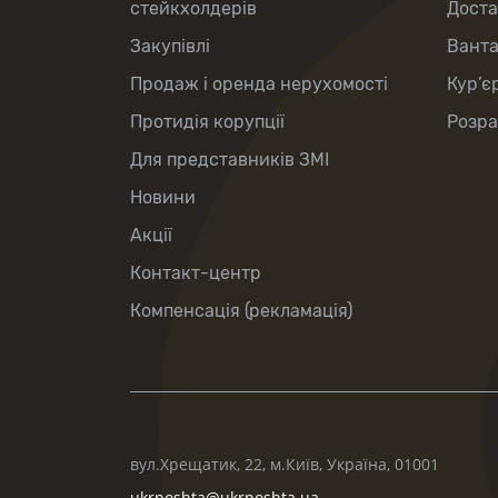
стейкхолдерів
Доста
Закупівлі
Вант
Продаж і оренда нерухомості
Кур’є
Протидія корупції
Розра
Для представників ЗМІ
Новини
Акції
Контакт-центр
Компенсація (рекламація)
вул.Хрещатик, 22, м.Київ, Україна, 01001
ukrposhta@ukrposhta.ua