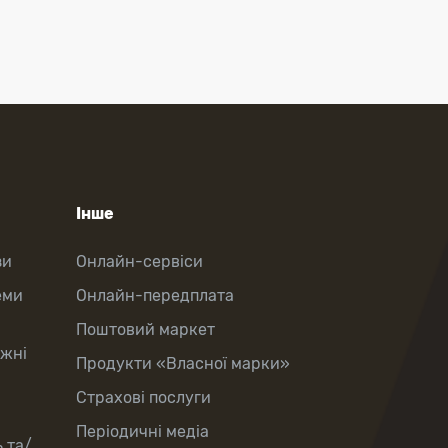
Інше
зи
Онлайн-сервіси
еми
Онлайн-передплата
Поштовий маркет
іжні
Продукти «Власної марки»
Страхові послуги
Періодичні медіа
 та/