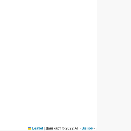
ермінові перекази
ерекази
омунальні та інші платежі
Leaflet
|
Дані карт © 2022 АТ «
Візіком
»