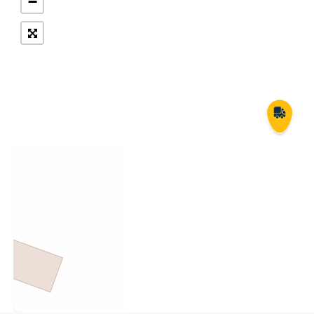
−
Укрпошта Експрес/тариф
Т
«Пріоритетний»
П
Укрпошта Стандарт/тариф «Базовий»
К
Доставка за межі України
Прийом вантажів