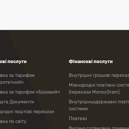
ві послуги
Фінансові послуги
вка за тарифом
Внутрішні грошові перека
оритетний»
Міжнародні платіжні сист
вка за тарифом «Базовий»
(перекази MoneyGram)
шта Документи
Внутрішньодержавні плат
системи
родні поштові перекази
Платежі
вка по світу
Видача готівкових гривень