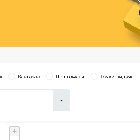
сація (рекламація)
Валютно-обмінні операції
і
Вантажні
Поштомати
Точки видачі
+
Поштові послуги:
Фіна