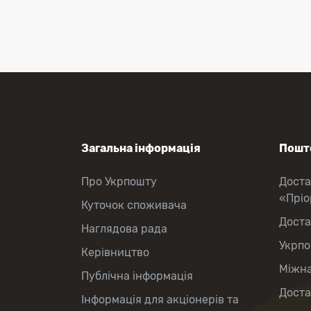
Перекази коштів
Приймання платежів
Поповнення мобільного рахунку
Оформлення передплати на газети
та журнали
Зняття готівки з картки
Виплата пенсій та соціальних
допомог
Продаж товарів
Загальна інформація
Пошто
Про Укрпошту
Доста
«Прі
Куточок споживача
Доста
Наглядова рада
Укрпо
Керівництво
Міжна
Публічна інформація
Доста
Інформація для акціонерів та