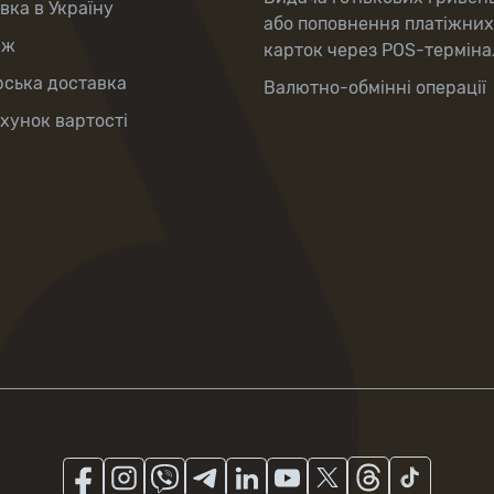
вка в Україну
або поповнення платіжних
аж
карток через POS-терміна
рська доставка
Валютно-обмінні операції
хунок вартості