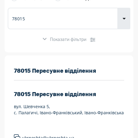
товарів для
городу
Показати фільтри
Розклад роботи:
78015 Пересувне відділення
7 днів на тиждень
78015
Пересувне відділення
Працюють після 19:00
вул. Шевченка 5,
Працюють у вихідні
с. Палагичі, Івано-Франківський, Івано-Франківська
Поштові послуги:
Укрпошта Експрес/тариф «Пріоритетний»
ukrposhta@ukrposhta.ua