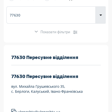
товарів для
городу
Показати фільтри
Розклад роботи:
77630 Пересувне відділення
7 днів на тиждень
77630
Пересувне відділення
Працюють після 19:00
вул. Михайла Грушевського 35,
Працюють у вихідні
с. Берлоги, Калуський, Івано-Франківська
Поштові послуги:
Укрпошта Експрес/тариф «Пріоритетний»
ukrposhta@ukrposhta.ua