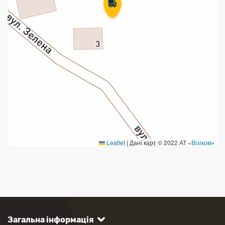
Leaflet
|
Дані карт © 2022 АТ «
Візіком
»
Загальна інформація