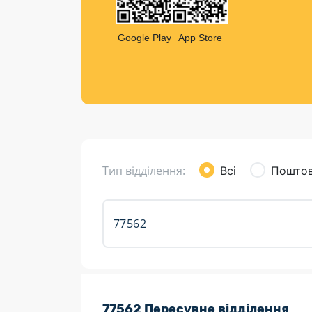
Компен
Листи та листівки
Google Play
App Store
Кур’єрська доставка
Паковання
Доставка з інтернет-магазинів
Доставка товарів для городу
Тип відділення:
Всі
Поштов
Розклад роботи:
77562 Пересувне відділення