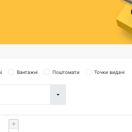
сація (рекламація)
Валютно-обмінні операції
і
Вантажні
Поштомати
Точки видачі
+
Поштові послуги:
Фіна