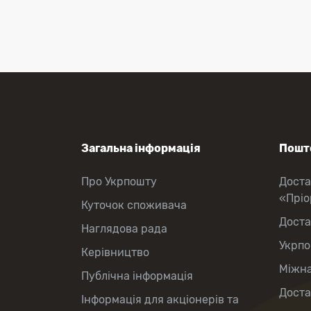
Перекази коштів
Приймання платежів
Поповнення мобільного рахунку
Оформлення передплати на газети
та журнали
Зняття готівки з картки
Виплата пенсій та соціальних
допомог
Продаж товарів
Загальна інформація
Пошто
Про Укрпошту
Доста
«Прі
Куточок споживача
Доста
Наглядова рада
Укрпо
Керівництво
Міжна
Публічна інформація
Доста
Інформація для акціонерів та