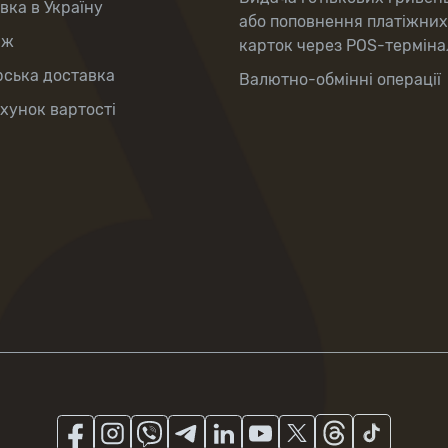
вка в Україну
або поповнення платіжних
аж
карток через POS-терміна
рська доставка
Валютно-обмінні операції
хунок вартості