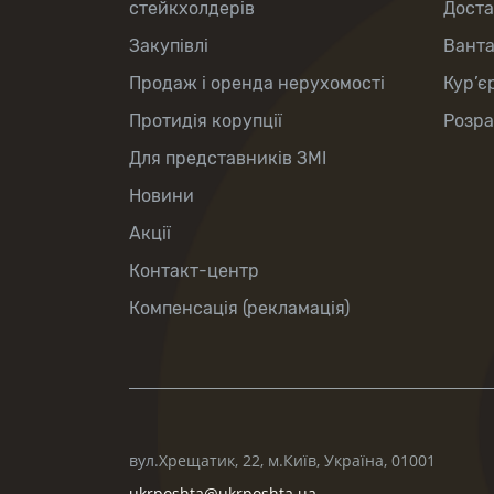
стейкхолдерів
Доста
Закупівлі
Вант
Продаж і оренда нерухомості
Кур’є
Протидія корупції
Розра
Для представників ЗМІ
Новини
Акції
Контакт-центр
Компенсація (рекламація)
вул.Хрещатик, 22, м.Київ, Україна, 01001
ukrposhta@ukrposhta.ua