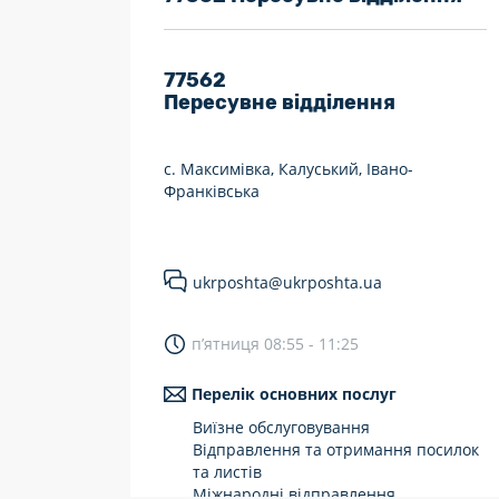
7 днів на тиждень
Працюють після 19:00
77562
Пересувне відділення
Працюють у вихідні
с. Максимівка, Калуський, Івано-
Франківська
ukrposhta@ukrposhta.ua
п’ятниця 08:55 - 11:25
Перелік основних послуг
Виїзне обслуговування
Відправлення та отримання посилок
та листів
Міжнародні відправлення