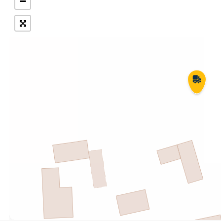
−
Укрпошта Експрес/тариф
Т
«Пріоритетний»
П
Укрпошта Стандарт/тариф «Базовий»
К
Доставка за межі України
Прийом вантажів