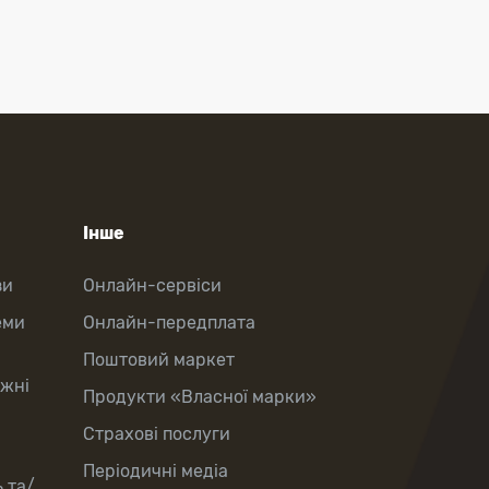
Інше
зи
Онлайн-сервіси
еми
Онлайн-передплата
Поштовий маркет
іжні
Продукти «Власної марки»
Страхові послуги
Періодичні медіа
 та/