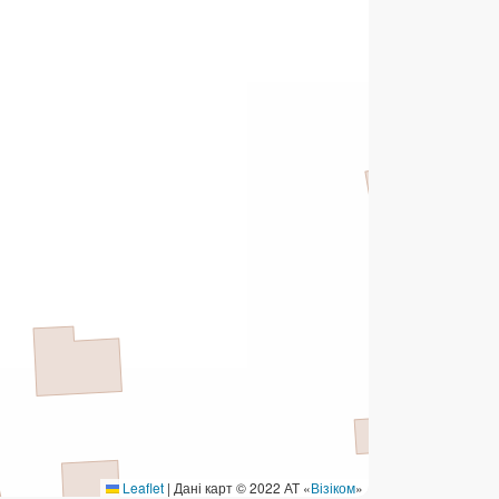
ермінові перекази
ерекази
омунальні та інші платежі
Leaflet
|
Дані карт © 2022 АТ «
Візіком
»