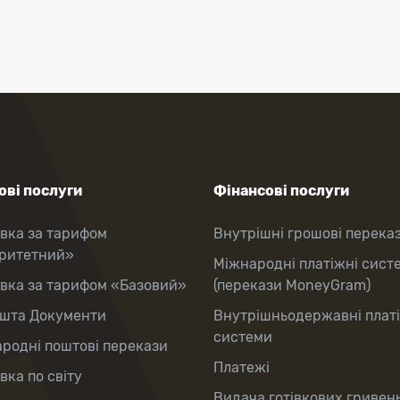
ві послуги
Фінансові послуги
вка за тарифом
Внутрішні грошові перека
оритетний»
Міжнародні платіжні сист
вка за тарифом «Базовий»
(перекази MoneyGram)
шта Документи
Внутрішньодержавні плат
системи
родні поштові перекази
Платежі
вка по світу
Видача готівкових гривень