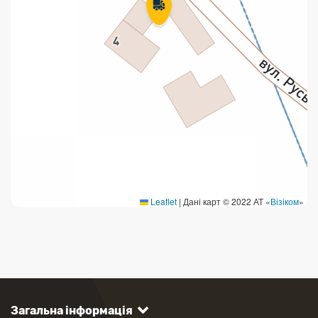
Leaflet
|
Дані карт © 2022 АТ «
Візіком
»
Загальна інформація