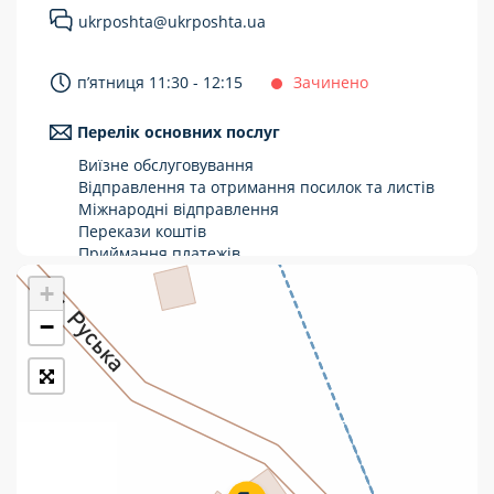
ukrposhta@ukrposhta.ua
Укрпошта Стандарт/тариф «Базовий»
Доставка за межі України
п’ятниця 11:30 - 12:15
Зачинено
Прийом вантажів
Перелік основних послуг
Фінансові послуги:
Виїзне обслуговування
Відправлення та отримання посилок та листів
Міжнародні відправлення
Термінові перекази
Перекази коштів
Перекази
Приймання платежів
Поповнення мобільного рахунку
+
Комунальні та інші платежі
Оформлення передплати на газети та
журнали
−
Зняття готівки з картки
Виплата пенсій та соціальних допомог
Продаж товарів