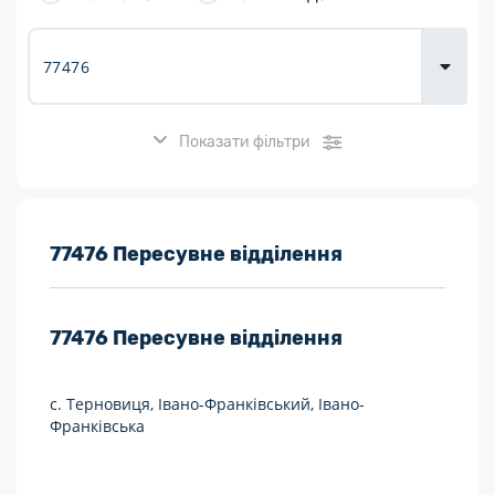
товарів для
городу
Показати фільтри
Розклад роботи:
77476 Пересувне відділення
7 днів на тиждень
77476
Пересувне відділення
Працюють після 19:00
Працюють у вихідні
с. Терновиця, Івано-Франківський, Івано-
Франківська
Поштові послуги:
Укрпошта Експрес/тариф «Пріоритетний»