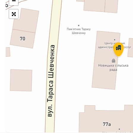
−
Укрпошта Експрес/тариф
Т
«Пріоритетний»
П
Укрпошта Стандарт/тариф «Базовий»
К
Доставка за межі України
Прийом вантажів