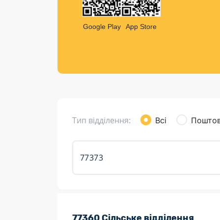
Компен
Листи та листівки
Google Play
App Store
Кур’єрська доставка
Паковання
Доставка з інтернет-магазинів
Доставка товарів для городу
Тип відділення:
Всі
Поштов
Розклад роботи:
77360 Сільське відділення