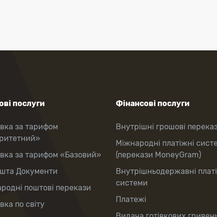
ві послуги
Фінансові послуги
вка за тарифом
Внутрішні грошові перека
оритетний»
Міжнародні платіжні сист
вка за тарифом «Базовий»
(перекази MoneyGram)
шта Документи
Внутрішньодержавні плат
системи
родні поштові перекази
Платежі
вка по світу
Видача готівкових гривень