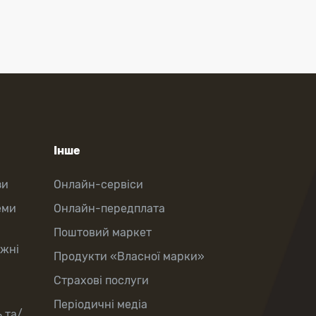
Інше
зи
Онлайн-сервіси
еми
Онлайн-передплата
Поштовий маркет
іжні
Продукти «Власної марки»
Страхові послуги
Періодичні медіа
 та/