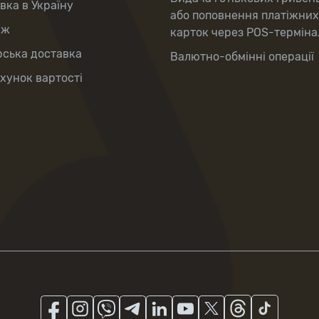
вка в Україну
або поповнення платіжних
аж
карток через POS-терміна
рська доставка
Валютно-обмінні операції
хунок вартості