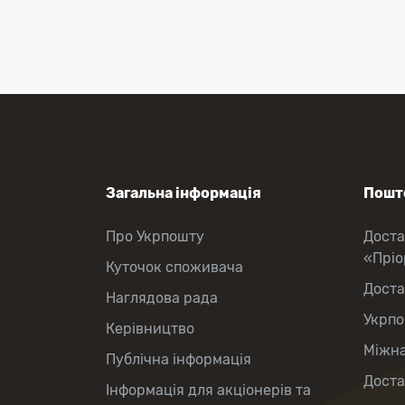
Поповнення мобільного рахунку
Оформлення передплати на газети
та журнали
Послуги страхування
Операції з карткою: поповнення/
зняття готівки
Виплата пенсій та соціальних
допомог
Продаж товарів
Продаж марок та паковання
Загальна інформація
Пошто
Про Укрпошту
Доста
«Прі
Куточок споживача
Доста
Наглядова рада
Укрпо
Керівництво
Міжна
Публічна інформація
Доста
Інформація для акціонерів та