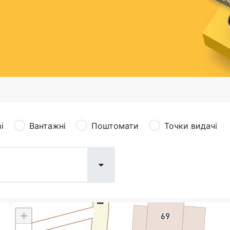
сація (рекламація)
Валютно-обмінні операції
і
Вантажні
Поштомати
Точки видачі
+
Поштові послуги:
Фіна