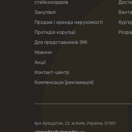
стейкхолдерів
Доста
Закупівлі
Вант
Продаж і оренда нерухомості
Кур’є
Протидія корупції
Розра
Для представників ЗМІ
Новини
Акції
Контакт-центр
Компенсація (рекламація)
вул.Хрещатик, 22, м.Київ, Україна, 01001
ukrposhta@ukrposhta.ua