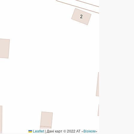
ермінові перекази
ерекази
омунальні та інші платежі
Leaflet
|
Дані карт © 2022 АТ «
Візіком
»