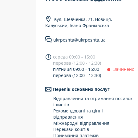
7 днів на тиждень
вул. Шевченка, 71, Новиця,
Працюють після 19:00
Калуський, Івано-Франківська
Працюють у вихідні
ukrposhta@ukrposhta.ua
середа 09:00 - 15:00
перерва (12:00 - 12:30)
п’ятниця 09:00 - 15:00
Зачинено
перерва (12:00 - 12:30)
Перелік основних послуг
Відправлення та отримання посилок
і листів
Рекомендовані та цінні
відправлення
Міжнародні відправлення
Перекази коштів
Приймання платежів