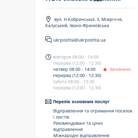
7 днів на тиждень
вул. Н.Кобринської, 3, Міжріччя,
Працюють після 19:00
Калуський, Івано-Франківська
Працюють у вихідні
ukrposhta@ukrposhta.ua
вівторок 08:00 - 14:00
перерва (12:00 - 12:30)
четвер 08:00 - 14:00
Зачинено
перерва (12:00 - 12:30)
субота 08:00 - 13:30
перерва (12:00 - 12:30)
Перелік основних послуг
Відправлення та отримання посилок
і листів
Рекомендовані та цінні
відправлення
Міжнародні відправлення