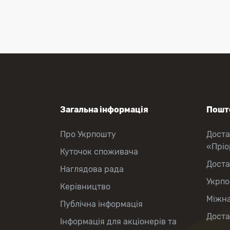
Перекази коштів
Приймання платежів
Поповнення мобільного рахунку
Оформлення передплати на газети
та журнали
Послуги страхування
Операції з карткою: поповнення/
зняття готівки
Виплата пенсій та соціальних
допомог
Продаж товарів
Загальна інформація
Пошто
Продаж марок та паковання
Про Укрпошту
Доста
«Прі
Куточок споживача
Доста
Наглядова рада
Укрпо
Керівництво
Міжна
Публічна інформація
Доста
Інформація для акціонерів та