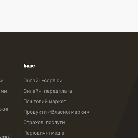
Інше
зи
Онлайн-сервіси
еми
Онлайн-передплата
Поштовий маркет
іжні
Продукти «Власної марки»
Страхові послуги
Періодичні медіа
 та/