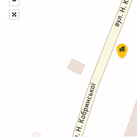
−
Укрпошта Експрес/тариф
Т
«Пріоритетний»
П
Укрпошта Стандарт/тариф «Базовий»
К
Доставка за межі України
Прийом вантажів