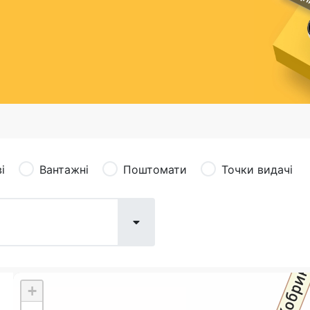
сація (рекламація)
Валютно-обмінні операції
і
Вантажні
Поштомати
Точки видачі
+
Поштові послуги:
Фіна