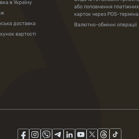
вка в Україну
або поповнення платіжних
аж
карток через POS-терміна
рська доставка
Валютно-обмінні операції
хунок вартості