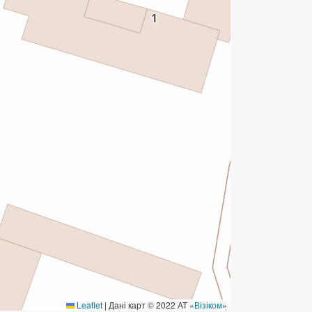
ермінові перекази
ерекази
омунальні та інші платежі
Leaflet
|
Дані карт © 2022 АТ «
Візіком
»