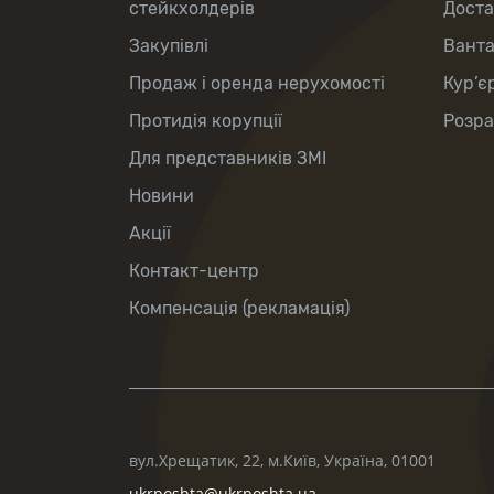
стейкхолдерів
Доста
Закупівлі
Вант
Продаж і оренда нерухомості
Кур’є
Протидія корупції
Розра
Для представників ЗМІ
Новини
Акції
Контакт-центр
Компенсація (рекламація)
вул.Хрещатик, 22, м.Київ, Україна, 01001
ukrposhta@ukrposhta.ua