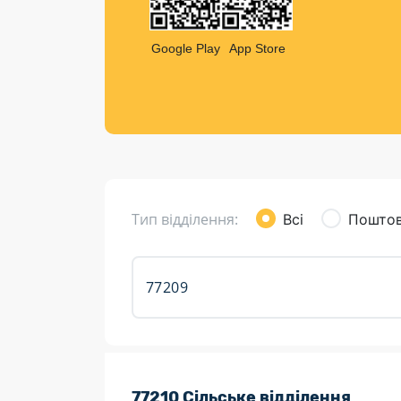
Компен
Листи та листівки
Google Play
App Store
Кур’єрська доставка
Паковання
Доставка з інтернет-магазинів
Доставка товарів для городу
Тип відділення:
Всі
Поштов
Розклад роботи:
77210 Сільське відділення