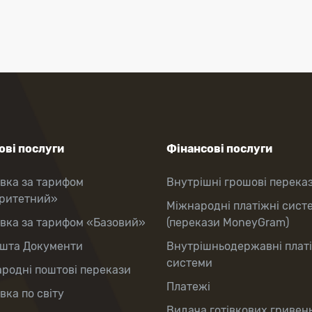
ві послуги
Фінансові послуги
вка за тарифом
Внутрішні грошові перека
оритетний»
Міжнародні платіжні сист
вка за тарифом «Базовий»
(перекази MoneyGram)
шта Документи
Внутрішньодержавні плат
системи
родні поштові перекази
Платежі
вка по світу
Видача готівкових гривень