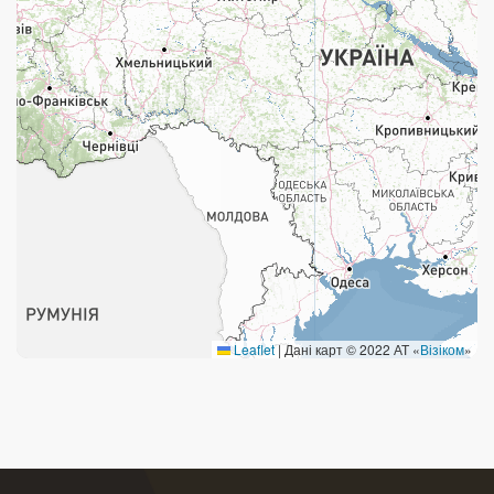
Поштові послуги:
Укрпошта Експрес/тариф «Пріоритетний»
Укрпошта Стандарт/тариф «Базовий»
Доставка за межі України
Прийом вантажів
Фінансові послуги:
Термінові перекази
Leaflet
|
Дані карт © 2022 АТ «
Візіком
»
Перекази
Комунальні та інші платежі