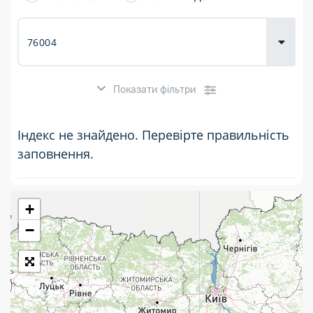
товарів для
городу
Показати фільтри
Індекс не знайдено. Перевірте правильність
заповнення.
+
Розклад роботи:
−
7 днів на тиждень
Працюють після 19:00
Працюють у вихідні