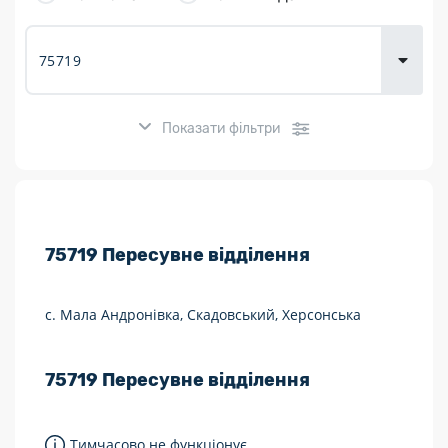
товарів для
городу
Показати фільтри
Розклад роботи:
75719
Пересувне відділення
7 днів на тиждень
Працюють після 19:00
с. Мала Андронівка, Скадовський, Херсонська
Працюють у вихідні
75719
Пересувне відділення
Поштові послуги:
Укрпошта Експрес/тариф «Пріоритетний»
Тимчасово не функціонує